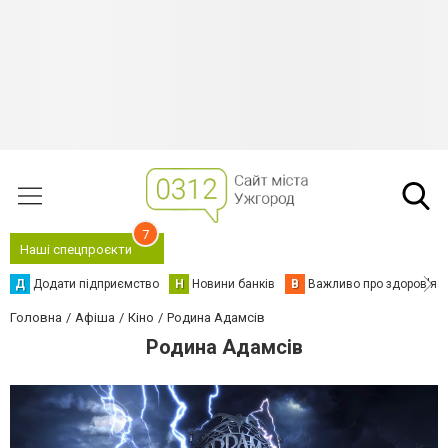
7
Наші спецпроєкти
Д
Додати підприємство
Н
Новини банків
В
Важливо про здоров'я
Головна
Афіша
Кіно
Родина Адамсів
Родина Адамсів