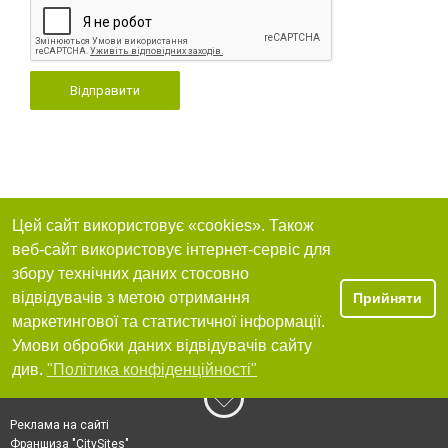
Відправити
Цей сайт використовує «cookies». Також
веб-сайт використовує інтернет-сервіс для
збору технічних даних стосовно
відвідувачів з метою отримання
Прийняти
маркетингової та статистичної інформації.
Умови обробки даних відвідувачів сайту
див.
"Політика конфіденційності"
Реклама на сайті
Франшиза "CitySites"