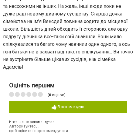
та несхожими на інших. На жаль, інші люди поки не
дуже раді новому дивному сусідству. Старша дочка
сімейства на ім'я Венсдей повинна ходити до місцевої
школи. Більшість дітей обходить її стороною, але одну
подругу дівчинка все-таки собі знайшли. Вони мило
спілкувалися та багато чому навчили один одного, а ось
їхні батьки не в захваті від такого спілкування... Ви точно
не зустрінете більше цікавих сусідів, ніж сімейка
Адамсів!
Оцініть першим
(
0
оцінок)
Я рекомендую
Ніхто ще не рекомендував
Авторизуйтесь
,
щоб оцінити і порекомендувати