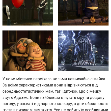
У нове містечко переїхала вельми незвичайна сімейка.
За всіма характеристиками вони відрізняються від
середньостатистичних мам, тат і діточок. Цю сімейку
звуть Аддамс. Вони найбільше цінують сіру та дощову
погоду, у захваті від чорного кольору, а діти обожнюють
грати з ризиком для життя. Усе це робить їх особливими