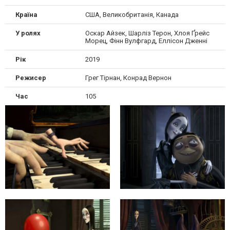
Країна
США, Великобританія, Канада
У ролях
Оскар Айзек, Шарліз Терон, Хлоя Ґрейс
Морец, Фінн Вулфгард, Еллісон Дженні
Рік
2019
Режисер
Грег Тірнан, Конрад Вернон
Час
105