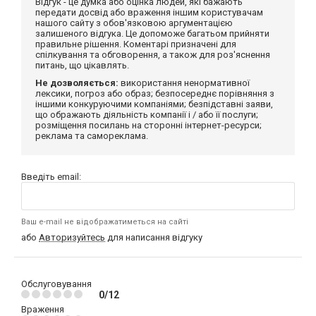
Відгук - це думка або оцінка людей, які бажають
передати досвід або враження іншим користувачам
нашого сайту з обов'язковою аргументацією
залишеного відгука. Це допоможе багатьом прийняти
правильне рішення. Коментарі призначені для
спілкування та обговорення, а також для роз'яснення
питань, що цікавлять.
Не дозволяється:
використання ненормативної
лексики, погроз або образ; безпосереднє порівняння з
іншими конкуруючими компаніями; безпідставні заяви,
що ображають діяльність компанії і / або її послуги;
розміщення посилань на сторонні інтернет-ресурси;
реклама та самореклама.
Введіть email:
Ваш e-mail не відображатиметься на сайті
або
Авторизуйтесь
для написання відгуку
Обслуговування
0/12
Враження