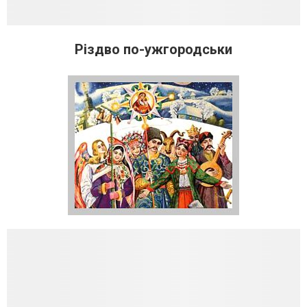
Різдво по-ужгородськи