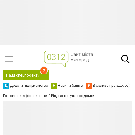
7
Наші спецпроєкти
Д
Додати підприємство
Н
Новини банків
В
Важливо про здоров'я
Головна
Афіша
Інше
Різдво по-ужгородськи