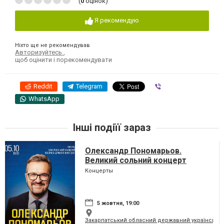
(
0
оцінок)
Я рекомендую
Ніхто ще не рекомендував
Авторизуйтесь
,
щоб оцінити і порекомендувати
Reddit
Telegram
Viber
WhatsApp
Інші подіїї зараз
Олександр Пономарьов.
Великий сольний концерт
Концерты
5 жовтня, 19:00
Закарпатський обласний державний український