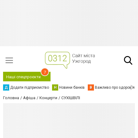
7
Наші спецпроєкти
Д
Додати підприємство
Н
Новини банків
В
Важливо про здоров'я
Головна
Афіша
Концерти
СУХІШВІЛІ