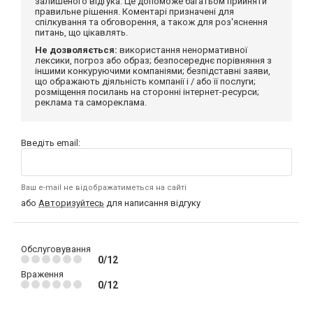
залишеного відгука. Це допоможе багатьом прийняти
правильне рішення. Коментарі призначені для
спілкування та обговорення, а також для роз'яснення
питань, що цікавлять.
Не дозволяється:
використання ненормативної
лексики, погроз або образ; безпосереднє порівняння з
іншими конкуруючими компаніями; безпідставні заяви,
що ображають діяльність компанії і / або її послуги;
розміщення посилань на сторонні інтернет-ресурси;
реклама та самореклама.
Введіть email:
Ваш e-mail не відображатиметься на сайті
або
Авторизуйтесь
для написання відгуку
Обслуговування
0/12
Враження
0/12