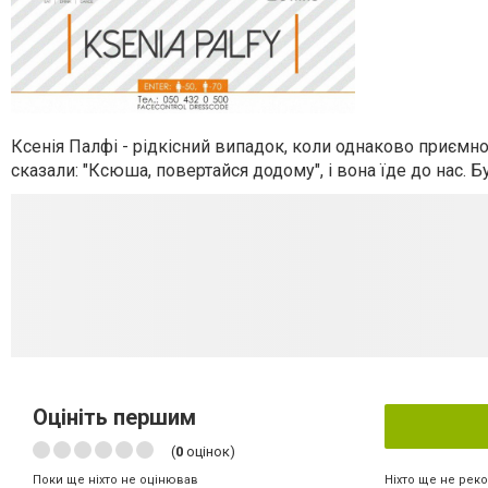
Ксенія Палфі - рідкісний випадок, коли однаково приємно 
сказали: "Ксюша, повертайся додому", і вона їде до нас. Б
Оцініть першим
(
0
оцінок)
Ніхто ще не рек
Поки ще ніхто не оцінював