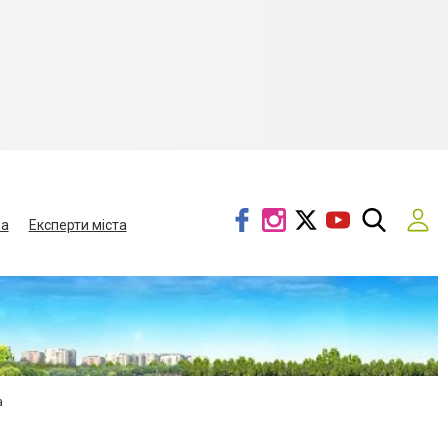
ва
Експерти міста
а