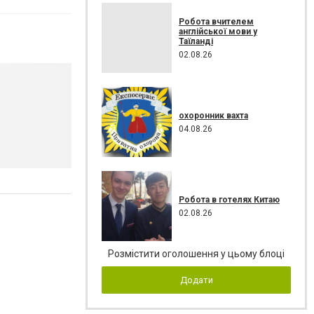
Робота вчителем
англійської мови у
Таїланді
02.08.26
охоронник вахта
04.08.26
Робота в готелях Китаю
02.08.26
Розмістити оголошення у цьому блоці
Додати