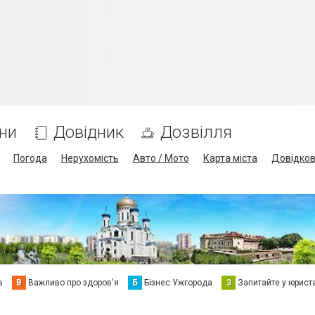
ни
Довідник
Дозвілля
Погода
Нерухомість
Авто / Мото
Карта міста
Довідко
в
В
Важливо про здоров'я
Б
Бізнес Ужгорода
З
Запитайте у юрист