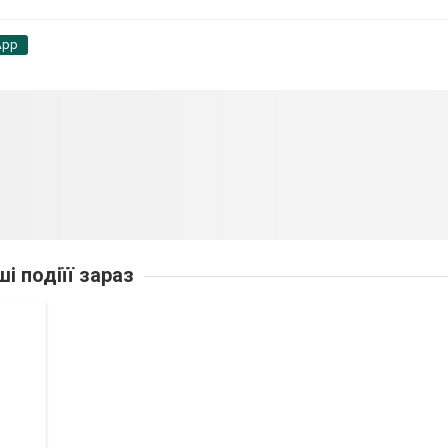
App
ші подіїї зараз