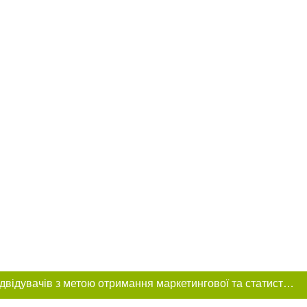
Цей сайт використовує «cookies». Також веб-сайт використовує інтернет-сервіс для збору технічних даних стосовно відвідувачів з метою отримання маркетингової та статистичної інформації. Умови обробки даних відвідувачів сайту див.