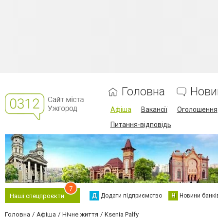
Головна
Нови
Афіша
Вакансії
Оголошення
Питання-відповідь
7
Д
Додати підприємство
Н
Новини банкі
Наші спецпроєкти
Головна
Афіша
Нічне життя
Ksenia Palfy