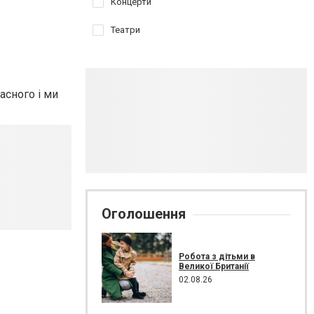
Концерти
Театри
асного і ми
Оголошення
Робота з дітьми в
Великої Британії
02.08.26