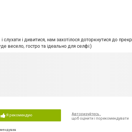
і слухати і дивитися, нам захотілося доторкнутися до прекр
уде весело, гостро та ідеально для селфі:)
Авторизуйтесь
,
Я рекомендую
щоб оцінити і порекомендувати
омендував