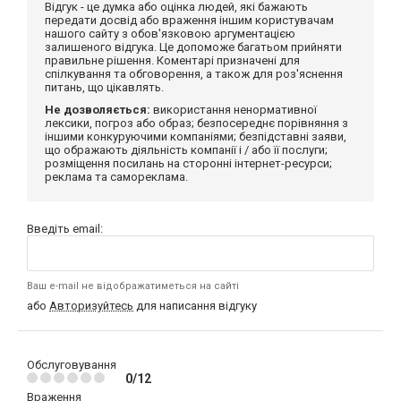
Відгук - це думка або оцінка людей, які бажають
передати досвід або враження іншим користувачам
нашого сайту з обов'язковою аргументацією
залишеного відгука. Це допоможе багатьом прийняти
правильне рішення. Коментарі призначені для
спілкування та обговорення, а також для роз'яснення
питань, що цікавлять.
Не дозволяється:
використання ненормативної
лексики, погроз або образ; безпосереднє порівняння з
іншими конкуруючими компаніями; безпідставні заяви,
що ображають діяльність компанії і / або її послуги;
розміщення посилань на сторонні інтернет-ресурси;
реклама та самореклама.
Введіть email:
Ваш e-mail не відображатиметься на сайті
або
Авторизуйтесь
для написання відгуку
Обслуговування
0/12
Враження