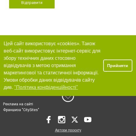
Відправити
Цей сайт використовує «cookies». Також
веб-сайт використовує інтернет-сервіс для
збору технічних даних стосовно
відвідувачів з метою отримання
Прийняти
маркетингової та статистичної інформації.
Умови обробки даних відвідувачів сайту
див.
"Політика конфіденційності"
Реклама на сайті
Франшиза "CitySites"
Автори проєкту