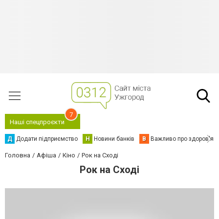
7
Наші спецпроєкти
Д
Додати підприємство
Н
Новини банків
В
Важливо про здоров'я
Головна
Афіша
Кіно
Рок на Сході
Рок на Сході