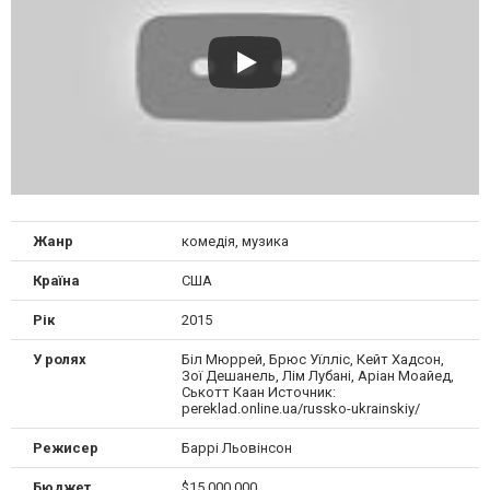
Жанр
комедія, музика
Країна
США
Рік
2015
У ролях
Біл Мюррей, Брюс Уїлліс, Кейт Хадсон,
Зої Дешанель, Лім Лубані, Аріан Моайед,
Ськотт Каан Источник:
pereklad.online.ua/russko-ukrainskiy/
Режисер
Баррі Льовінсон
Бюджет
$15 000 000