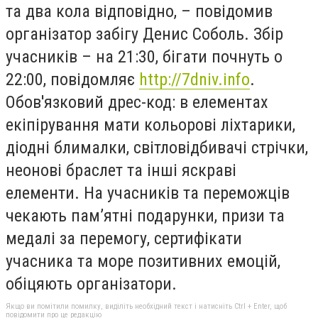
та два кола відповідно, – повідомив
організатор забігу Денис Соболь. Збір
учасників – на 21:30, бігати почнуть о
22:00, повідомляє
http://7dniv.info
.
Обов'язковий дрес-код: в елементах
екіпірування мати кольорові ліхтарики,
діодні блималки, світловідбивачі стрічки,
неонові браслет та інші яскраві
елементи. На учасників та переможців
чекають пам’ятні подарунки, призи та
медалі за перемогу, сертифікати
учасника та море позитивних емоцій,
обіцяють організатори.
Якщо ви помітили помилку, виділіть необхідний текст і натисніть Ctrl + Enter, щоб
повідомити про це редакцію