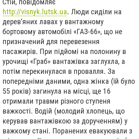
Стій, повідомляє
http://visnyk.lutsk.ua
. Люди сиділи на
дерев’яних лавах у вантажному
бортовому автомобілі «ГАЗ-66», що не
призначений для перевезення
пасажирів. При підйомі на полонину в
урочищі «Граб» вантажівка заглухла, а
потім перекинулася в провалля. За
попередніми даними, одна жінка (їй було
55 років) загинула на місці, ще 16
отримали травми різного ступеня
важкості. Водій (молодий хлопець, що
керував вантажівкою за дорученням) у
важкому стані. Поранених евакуювали з