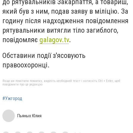
до рятувальників Закарпаття, а товариш,
який був з ним, подав заяву в міліцію. За
годину після надходження повідомлення
рятувальники витягли тіло загиблого,
повідомляє
galagov.tv
.
Обставини події з'ясовують
правоохоронці.
Якщо ви помітили помилку, виділіть необхідний текст і натисніть Ctrl + Enter, щоб
повідомити про це редакцію
#Ужгород
Пьяных Юлия