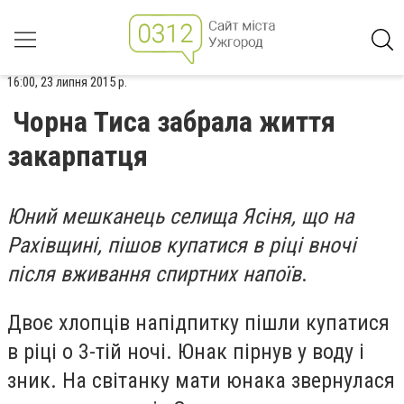
16:00, 23 липня 2015 р.
Чорна Тиса забрала життя
закарпатця
Юний мешканець селища Ясіня, що на
Рахівщині, пішов купатися в ріці вночі
після вживання спиртних напоїв
.
Двоє хлопців напідпитку пішли купатися
в ріці о 3-тій ночі. Юнак пірнув у воду і
зник. На світанку мати юнака звернулася