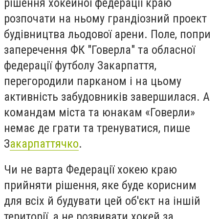
рішення хокейної федерації краю
розпочати на ньому грандіозний проект
будівництва льодової арени. Поле, попри
заперечення ФК "Говерла" та обласної
федерації футболу Закарпаття,
перегородили парканом і на цьому
активність забудовників завершилася. А
командам міста та юнакам «Говерли»
немає де грати та тренуватися, пише
З
акарпаттячко
.
Чи не варта Федерації хокею краю
прийняти рішення, яке буде корисним
для всіх й будувати цей об'єкт на іншій
території, а не розвивати хокей за