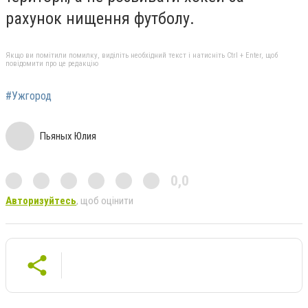
рахунок нищення футболу.
Якщо ви помітили помилку, виділіть необхідний текст і натисніть Ctrl + Enter, щоб
повідомити про це редакцію
#Ужгород
Пьяных Юлия
0,0
Авторизуйтесь
, щоб оцінити