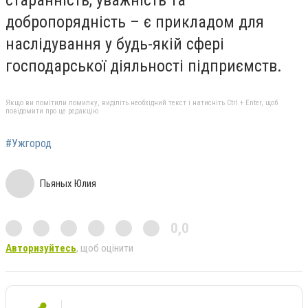
старанність, уважність та
добропорядність – є прикладом для
наслідування у будь-якій сфері
господарської діяльності підприємств.
Якщо ви помітили помилку, виділіть необхідний текст і натисніть Ctrl + Enter, щоб
повідомити про це редакцію
#Ужгород
Пьяных Юлия
0,0
Авторизуйтесь
, щоб оцінити