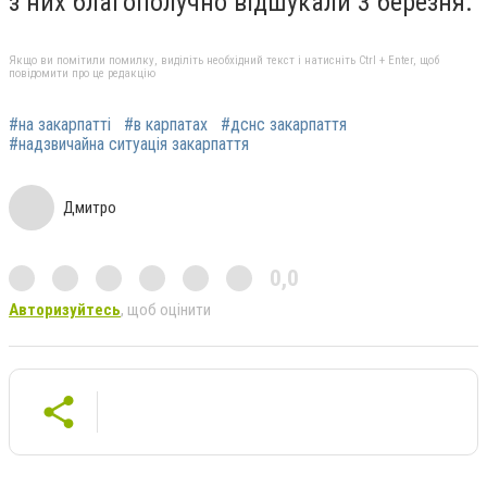
з них благополучно відшукали 3 березня.
Якщо ви помітили помилку, виділіть необхідний текст і натисніть Ctrl + Enter, щоб
повідомити про це редакцію
#на закарпатті
#в карпатах
#дснс закарпаття
#надзвичайна ситуація закарпаття
Дмитро
0,0
Авторизуйтесь
, щоб оцінити