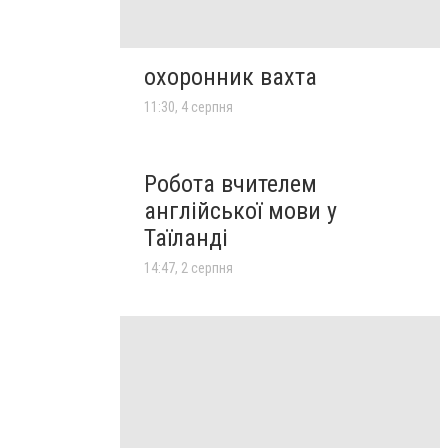
охоронник вахта
11:30, 4 серпня
Робота вчителем
англійської мови у
Таїланді
14:47, 2 серпня