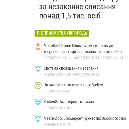
за незаконне списання
понад 1,5 тис. осіб
ПІДПРИЄМСТВА УЖГОРОДА
MistoDent Home Clinic - стоматологія, де
лікування проходить спокійно та професійно
+380(97)441-41-14, +380(95)441-41-14, +380(93)441-41-14
Система сповіщення населення
+380(67)340-49-59, +380(67)350-44-68
Натяжні стелі та освітлення Stelico
+380(95)837-67-67
BrokenSofa, інтернет-магазин
+380(67)694-00-00
MasterZoo, Зоомаркет Пухнастих Особистостей
+380(66)393-66-75