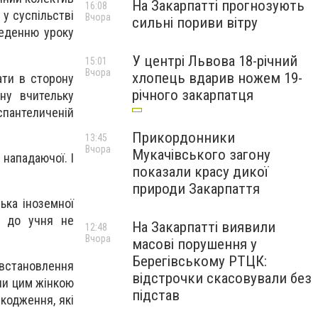
На Закарпатті прогнозують
16:08
 у суспільстві
Вчора
сильні пориви вітру
веденню уроку
У центрі Львова 18-річний
15:01
Вчора
хлопець вдарив ножем 19-
ати в сторону
річного закарпатця
ну вчительку
спантеличеній
Прикордонники
13:45
Вчора
Мукачівського загону
 нападаючої. І
показали красу дикої
природи Закарпаття
лька іноземної
а до учня не
На Закарпатті виявили
12:48
Вчора
масові порушення у
Берегівському РТЦК:
 встановлення
відстрочки скасовували без
али цим жінкою
підстав
шкодження, які