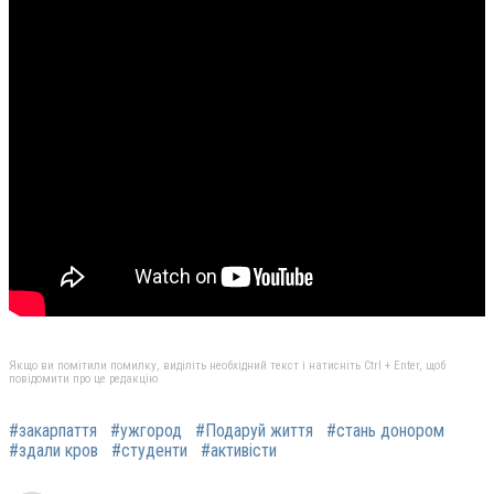
Якщо ви помітили помилку, виділіть необхідний текст і натисніть Ctrl + Enter, щоб
повідомити про це редакцію
#закарпаття
#ужгород
#Подаруй життя
#стань донором
#здали кров
#студенти
#активісти