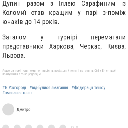
Дупин разом з Іллею Сарафиним із
Коломиї став кращим у парі з-поміж
юнаків до 14 років.
Загалом у турнірі перемагали
представники Харкова, Черкас, Києва,
Львова.
Якщо ви помітили помилку, виділіть необхідний текст і натисніть Ctrl + Enter, щоб
повідомити про це редакцію
#В Ужгороді
#відбулися змагання
#Федерації тенісу
#змагання теніс
Дмитро
0,0