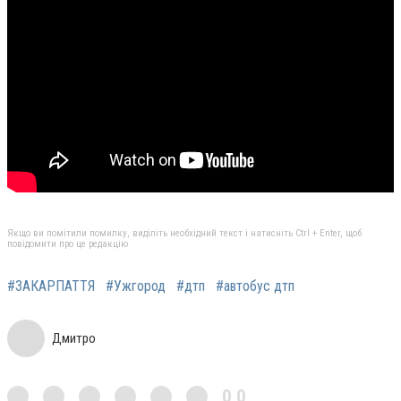
Якщо ви помітили помилку, виділіть необхідний текст і натисніть Ctrl + Enter, щоб
повідомити про це редакцію
#ЗАКАРПАТТЯ
#Ужгород
#дтп
#автобус дтп
Дмитро
0,0