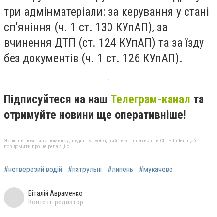
три адмінматеріали: за керування у стані
сп’яніння (ч. 1 ст. 130 КУпАП), за
вчинення ДТП (ст. 124 КУпАП) та за їзду
без документів (ч. 1 ст. 126 КУпАП).
Підписуйтеся на наш
Телеграм-канал
та
отримуйте новини ще оперативніше!
Якщо ви помітили помилку, виділіть необхідний текст і натисніть Ctrl + Enter, щоб
повідомити про це редакцію
#нетверезий водій
#патрульні
#липень
#мукачево
Віталій Авраменко
Контент-редактор