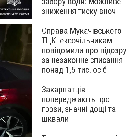
забору води: можливе
зниження тиску вночі
Справа Мукачівського
ТЦК: ексочільникам
повідомили про підозру
за незаконне списання
понад 1,5 тис. осіб
Закарпатців
попереджають про
грози, значні дощі та
шквали