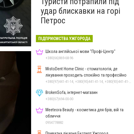
Туристи потрапили під
удар блискавки на горі
Петрос
ПІДПРИЄМСТВА УЖГОРОДА
Школа англійської мови "Профі-Центр"
+380(66)869-68-96
MistoDent Home Clinic - стоматологія, де
лікування проходить спокійно та професійно
+380(97)441-41-14, +380(95)441-41-14, +380(93)441-41-14
BrokenSofa, інтернет-магазин
+380(67)694-00-00
Meeteora Beauty - косметика для брів, вій та
обличчя
0954778882
Приватна лікарня Експерт Ужгород