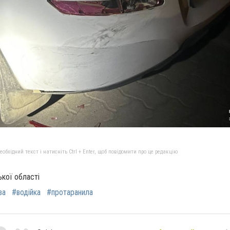
бхідний текст і натисніть Ctrl + Enter, щоб повідомити про це редакцію
ької області
за
#водійка
#протаранила