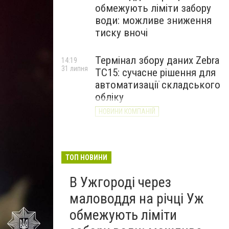
обмежують ліміти забору
води: можливе зниження
тиску вночі
Термінал збору даних Zebra
14:19
31 липня
TC15: сучасне рішення для
автоматизації складського
обліку
НОВИНИ КОМПАНІЙ
ТОП НОВИНИ
В Ужгороді через
маловоддя на річці Уж
обмежують ліміти