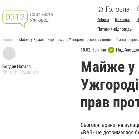
Головна
Афіша
Вакансії
О
Питання-відповідь
Головна
Майже у 8 разів вище норми: в Ужгороді нетвереза водійка без прав про
18:02, 5 липня
Надійне дж
Майже у 
Богдан Наталя
Контент-редактор
Ужгороді
прав про
Сьогодні вранці на вулиц
«ВАЗ» не дотрималася бе