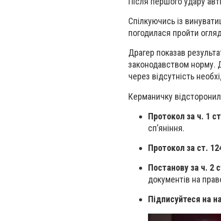
Після першого удару авт
Спілкуючись із винуватиц
погодилася пройти огляд 
Драгер показав результ
законодавством норму. До
через відсутність необх
Керманичку відсторонили 
Протокол за ч. 1 с
сп’яніння.
Протокол за ст. 1
Постанову за ч. 2 
документів на прав
Підписуйтеся на 