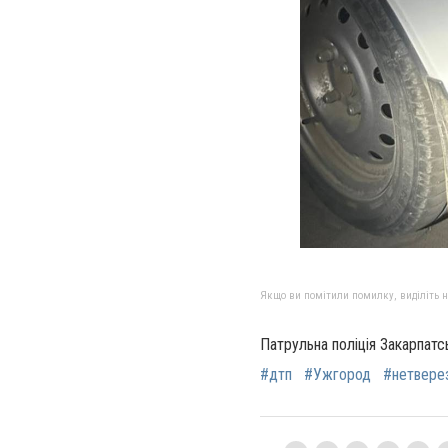
Якщо ви помітили помилку, виділіть нео
Патрульна поліція Закарпатс
#дтп
#Ужгород
#нетвере