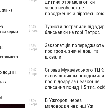
Вчора
дитина отримала опіки
через необережне
. Жінка
поводження з піротехнікою
му
Туристи потрапили під удар
14:38
Вчора
и за кермо
блискавки на горі Петрос
Закарпатців попереджають
14:07
в:
Вчора
про грози, значні дощі та
шквали
когольного
Справа Мукачівського ТЦК:
12:47
о до ДТП.
Вчора
ексочільникам повідомили
про підозру за незаконне
дних
списання понад 1,5 тис. осіб
!
В Ужгороді через
11:59
Вчора
маловоддя на річці Уж