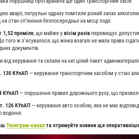
івка порушниці протаранила ще один транспортний засіб.
ею аварії, патрульні одразу помітили різкий запах алкоголю
на стан сп’яніння безпосередньо на місці події.
ат
1,52 проміле
, що майже у
вісім разів
перевищує допусти
 того ж з'ясувалося, що жінка взагалі не мала права сідат
ідних документів.
від керування та склали на неї цілий пакет адмінматеріалі
т. 130 КУпАП
— керування транспортним засобом у стані ал
24 КУпАП
— порушення правил дорожнього руху, що призвел
ст. 126 КУпАП
— керування авто особою, яка не має відпові
о водіння.
наш
Телеграм-канал
та отримуйте новини ще оперативніше