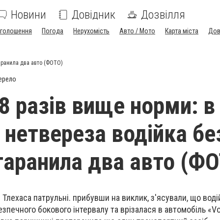
Новини
Довідник
Дозвілля
голошення
Погода
Нерухомість
Авто / Мото
Карта міста
Дов
таранила два авто (ФОТО)
ерело
8 разів вище норми: в
 нетвереза водійка бе
таранила два авто (Ф
і Тлехаса патрульні. прибувши на виклик, з'ясували, що вод
зпечного бокового інтервалу та врізалася в автомобіль «V