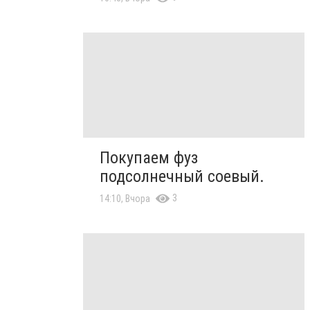
Покупаем фуз
подсолнечный соевый.
3
14:10, Вчора