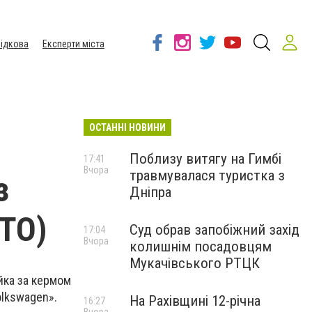
ідкова
Експерти міста
ОСТАННІ НОВИНИ
Поблизу витягу на Гимбі
17:41
Вчора
травмувалася туристка з
з
Дніпра
ОТО)
Суд обрав запобіжний захід
17:04
Вчора
колишнім посадовцям
Мукачівського РТЦК
ійка за кермом
olkswagen».
На Рахівщині 12-річна
16:27