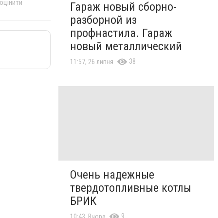
 оцінити
Гараж новый сборно-
разборной из
профнастила. Гараж
новый металлический
38
11:57, 26 липня
Очень надежные
твердотопливные котлы
БРИК
9
10:43, Вчора