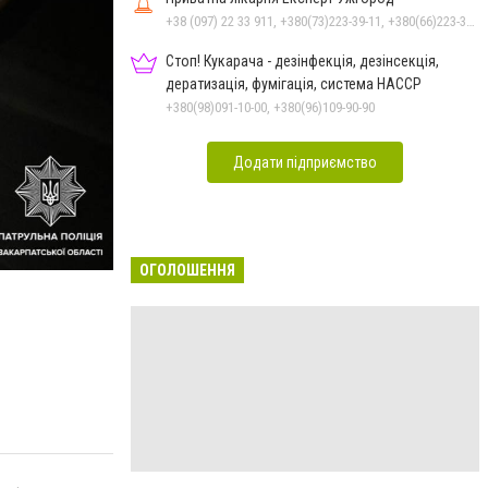
+38 (097) 22 33 911, +380(73)223-39-11, +380(66)223-39-11
Стоп! Кукарача - дезінфекція, дезінсекція,
дератизація, фумігація, система HACCP
+380(98)091-10-00, +380(96)109-90-90
Додати підприємство
ОГОЛОШЕННЯ