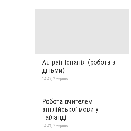
Au pair Іспанія (робота з
дітьми)
14:47, 2 серпня
Робота вчителем
англійської мови у
Таїланді
14:47, 2 серпня