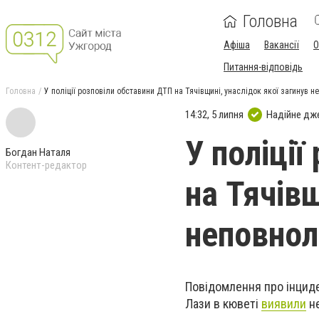
Головна
Афіша
Вакансії
О
Питання-відповідь
Головна
У поліції розповіли обставини ДТП на Тячівщині, унаслідок якої загинув н
14:32, 5 липня
Надійне дж
У поліці
Богдан Наталя
Контент-редактор
на Тячівщ
неповнол
Повідомлення про інциден
Лази в кюветі
виявили
не