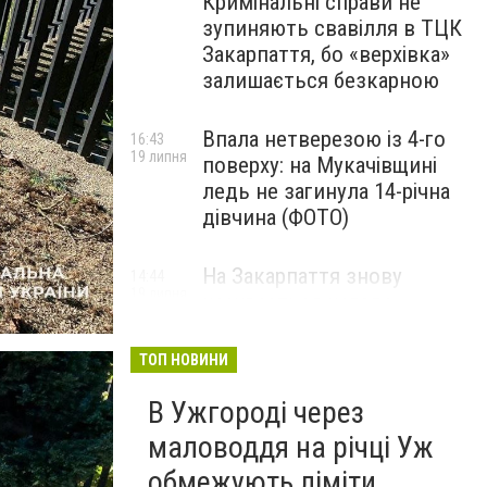
Кримінальні справи не
зупиняють свавілля в ТЦК
Закарпаття, бо «верхівка»
залишається безкарною
Впала нетверезою із 4-го
16:43
19 липня
поверху: на Мукачівщині
ледь не загинула 14-річна
дівчина (ФОТО)
На Закарпаття знову
14:44
19 липня
насувається негода:
попереджають про грози,
підтоплення та загрозу
ТОП НОВИНИ
селів
В Ужгороді через
маловоддя на річці Уж
обмежують ліміти