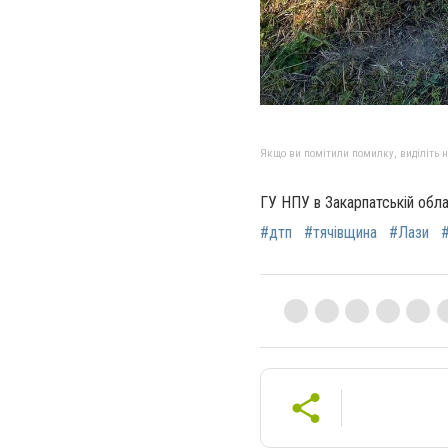
Якщо ви помітили помилку, виділіть нео
ГУ НПУ в Закарпатській обла
#дтп
#тячівщина
#Лази