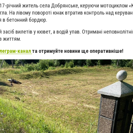
17-річний житель села Добрянське, керуючи мотоциклом «K
гла. На лівому повороті юнак втратив контроль над керуванн
ся в бетонний бордюр.
 засіб вилетів у кювет, а водій упав. Отримані неповнолітн
з життям.
леграм-канал
та отримуйте новини ще оперативніше!