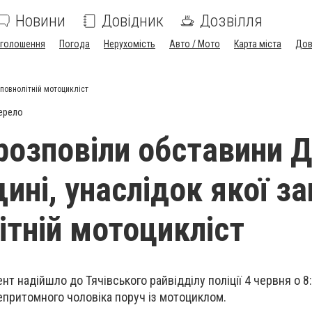
Новини
Довідник
Дозвілля
голошення
Погода
Нерухомість
Авто / Мото
Карта міста
Дов
еповнолітній мотоцикліст
ерело
ї розповіли обставини 
ині, унаслідок якої за
ітній мотоцикліст
т надійшло до Тячівського райвідділу поліції 4 червня о 8:
притомного чоловіка поруч із мотоциклом.