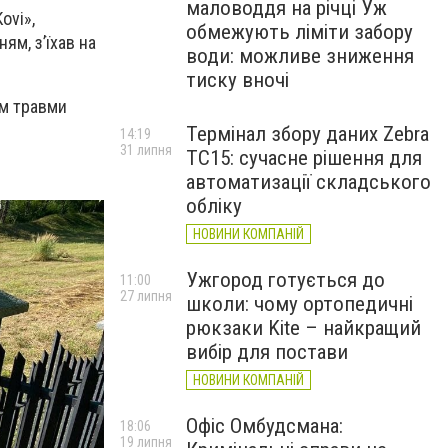
маловоддя на річці Уж
ovi»,
обмежують ліміти забору
ям, з’їхав на
води: можливе зниження
тиску вночі
ім травми
Термінал збору даних Zebra
14:19
31 липня
TC15: сучасне рішення для
автоматизації складського
обліку
НОВИНИ КОМПАНІЙ
Ужгород готується до
11:00
27 липня
школи: чому ортопедичні
рюкзаки Kite – найкращий
вибір для постави
НОВИНИ КОМПАНІЙ
Офіс Омбудсмана:
18:06
19 липня