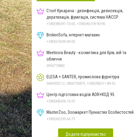
Стоп! Кукарача - дезінфекція, дезінсекція,
дератизація, фумігація, система HACCP
+380(98)091-10-00, +380(96)109-90-90
BrokenSofa, інтернет-магазин
+380(67)694-00-00
Meeteora Beauty - косметика для брів, вій та
обличчя
0954778882
ELESA + GANTER, промислова фурнітура
0443002212, 0800750875, +380(98)011-84-55
Центр підготовки водіїв ADR+КОД 95
+380(68)606-10-35
MasterZoo, Зоомаркет Пухнастих Особистостей
+380(66)393-66-75
Додати підприємство