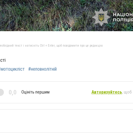
бхідний текст і натисніть Ctrl + Enter, щоб повідомити про це редакцію
сті
#мотоцикліст
#неповнолітній
0,0
Оцініть першим
Авторизуйтесь
, щоб