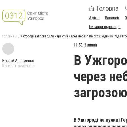
Головна
Афіша
Вакансії
О
Питання-відповідь
Головна
В Ужгороді запровадили карантин через небезпечного шкідника: під заг
11:59, 3 липня
В Ужгоро
Віталій Авраменко
Контент-редактор
через не
загрозою
В Ужгороді на вулиці Г
через виявлення ясенево