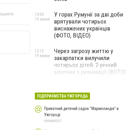
У горах Румунії за дві доби
 оцінити
14:09
19 липня
врятували чотирьох
виснажених українців
(ФОТО, ВІДЕО)
Через загрозу життю у
13:15
19 липня
закарпатки вилучили
чотирьох дітей: 2-річний
хлопчик у реанімації (ФОТО)
Ужгород прощатиметься із
12:31
19 липня
полеглим захисником
ПІДПРИЄМСТВА УЖГОРОДА
Артемом Ромчаком
Приватний дитячий садок "Мармеландія" в
Ужгороді
0996869257