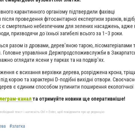
ивного карантинного організму підтвердили фахівці
сля проведення фітосанітарної експертизи зразків, відіб
к є смертельно небезпечним для зелених насаджень, адже
роди, призводячи до їхньої загибелі всього за 1–3 роки.
ся разом із дровами, дерев'яною тарою, лісоматеріалами 
. Головне управління Держпродспоживслужби в Закарпатсь
ажно оглядати ясени у парках та на подвір'ях.
ення є всихання верхівки дерева, розріджена крона, тріщ
 під корою та характерні D-подібні вихідні отвори. Своєчас
 дерев є єдиним способом зупинити поширення екологічної 
леграм-канал
та отримуйте новини ще оперативніше!
бхідний текст і натисніть Ctrl + Enter, щоб повідомити про це редакцію
ева
#златка