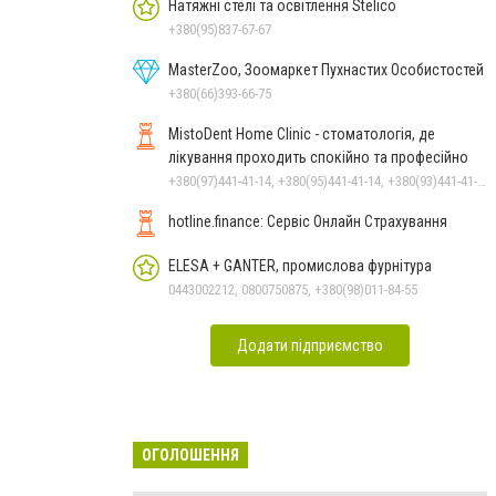
Натяжні стелі та освітлення Stelico
+380(95)837-67-67
MasterZoo, Зоомаркет Пухнастих Особистостей
+380(66)393-66-75
MistoDent Home Clinic - стоматологія, де
лікування проходить спокійно та професійно
+380(97)441-41-14, +380(95)441-41-14, +380(93)441-41-14
hotline.finance: Сервіс Онлайн Страхування
ELESA + GANTER, промислова фурнітура
0443002212, 0800750875, +380(98)011-84-55
Додати підприємство
ОГОЛОШЕННЯ