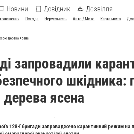
Новини
Довідник
Дозвілля
голошення
Погода
Нерухомість
Авто / Мото
Карта міста
Дов
розою дерева ясена
ді запровадили каран
безпечного шкідника: 
 дерева ясена
ероїв 128-ї бригади запроваджено карантинний режим на п
ї смарагдової вузькотілої златки.