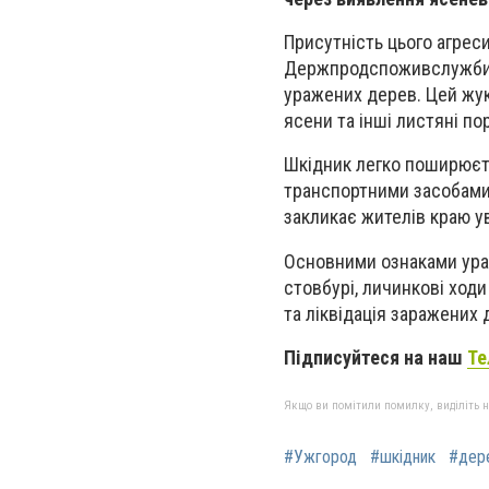
Присутність цього агрес
Держпродспоживслужби пі
уражених дерев. Цей жу
ясени та інші листяні по
Шкідник легко поширюєть
транспортними засобами
закликає жителів краю ув
Основними ознаками ураж
стовбурі, личинкові ходи
та ліквідація заражених
Підписуйтеся на наш
Те
Якщо ви помітили помилку, виділіть нео
#Ужгород
#шкідник
#дер