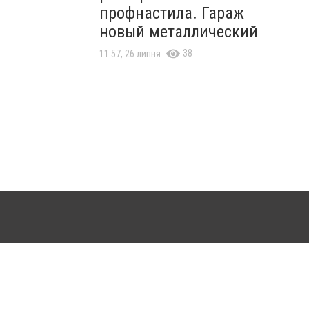
профнастила. Гараж
новый металлический
38
11:57, 26 липня
ля інтернет-видань обов'язкове розміщення прямого, відкритого для пошукових
лама" публікуються на правах реклами.