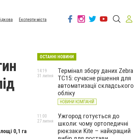
ідкова
Експерти міста
ОСТАННІ НОВИНИ
тин
Термінал збору даних Zebra
14:19
31 липня
TC15: сучасне рішення для
під
автоматизації складського
обліку
НОВИНИ КОМПАНІЙ
Ужгород готується до
11:00
27 липня
школи: чому ортопедичні
рюкзаки Kite – найкращий
лощі 0,1 га
вибір для постави