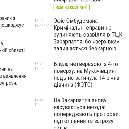
НОВИНИ КОМПАНІЙ
раних з
Офіс Омбудсмана:
18:06
 пошкоджує
19 липня
Кримінальні справи не
зупиняють свавілля в ТЦК
Закарпаття, бо «верхівка»
та
залишається безкарною
кій області
Впала нетверезою із 4-го
16:43
ини на
19 липня
поверху: на Мукачівщині
не виявлення
ледь не загинула 14-річна
загрози.
дівчина (ФОТО)
На Закарпаття знову
14:44
19 липня
насувається негода:
попереджають про грози,
підтоплення та загрозу
селів