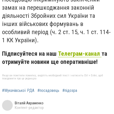
замах на перешкоджання законній
діяльності Збройних сил України та
інших військових формувань в
особливий період (ч. 2 ст. 15, ч. 1 ст. 114-
1 КК України).
Підписуйтеся на наш
Телеграм-канал
та
отримуйте новини ще оперативніше!
Якщо ви помітили помилку, виділіть необхідний текст і натисніть Ctrl + Enter, щоб
повідомити про це редакцію
#Мукачівської РДА
#посадовець
#підозра
Віталій Авраменко
Контент-редактор