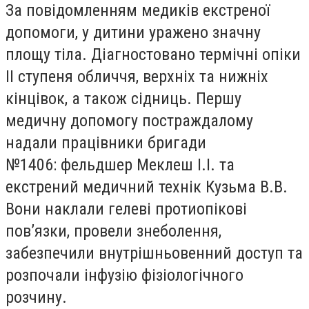
За повідомленням медиків екстреної
допомоги, у дитини уражено значну
площу тіла. Діагностовано термічні опіки
II ступеня обличчя, верхніх та нижніх
кінцівок, а також сідниць. Першу
медичну допомогу постраждалому
надали працівники бригади
№1406:
фельдшер Меклеш І.І. та
екстрений медичний технік Кузьма В.В.
Вони н
аклали гелеві протиопікові
пов’язки, провели знеболення,
забезпечили внутрішньовенний доступ та
розпочали інфузію фізіологічного
розчину.