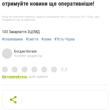
отримуйте новини ще оперативніше!
Якщо ви помітили помилку, виділіть необхідний текст і натисніть Ctrl + Enter, щоб
повідомити про це редакцію
103 Закарпаття ЗЦЕМД
#спалювання
#сміття
#опіки
#Усть-Чорна
Богдан Наталя
Контент-редактор
0,0
Авторизуйтесь
, щоб оцінити