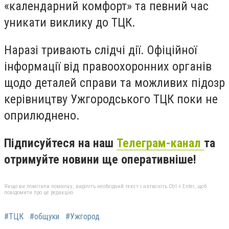
«календарний комфорт» та певний час
уникати виклику до ТЦК.
Наразі тривають слідчі дії. Офіційної
інформації від правоохоронних органів
щодо деталей справи та можливих підозр
керівництву Ужгородського ТЦК поки не
оприлюднено.
Підписуйтеся на наш
Телеграм-канал
та
отримуйте новини ще оперативніше!
Якщо ви помітили помилку, виділіть необхідний текст і натисніть Ctrl + Enter, щоб
повідомити про це редакцію
#ТЦК
#общуки
#Ужгород