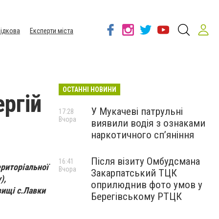
ідкова
Експерти міста
ОСТАННІ НОВИНИ
ергій
У Мукачеві патрульні
17:28
Вчора
виявили водія з ознаками
наркотичного сп’яніння
Після візиту Омбудсмана
16:41
ериторіальної
Вчора
Закарпатський ТЦК
),
оприлюднив фото умов у
вищі с.Лавки
Берегівському РТЦК