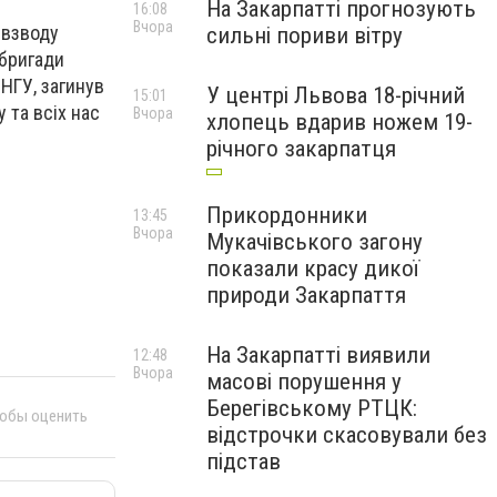
На Закарпатті прогнозують
16:08
Вчора
 взводу
сильні пориви вітру
 бригади
НГУ, загинув
У центрі Львова 18-річний
15:01
 та всіх нас
Вчора
хлопець вдарив ножем 19-
річного закарпатця
Прикордонники
13:45
Вчора
Мукачівського загону
показали красу дикої
природи Закарпаття
На Закарпатті виявили
12:48
Вчора
масові порушення у
Берегівському РТЦК:
тобы оценить
відстрочки скасовували без
підстав