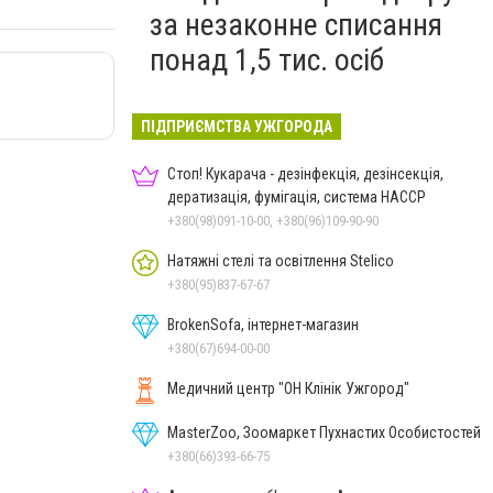
за незаконне списання
понад 1,5 тис. осіб
ПІДПРИЄМСТВА УЖГОРОДА
Стоп! Кукарача - дезінфекція, дезінсекція,
дератизація, фумігація, система HACCP
+380(98)091-10-00, +380(96)109-90-90
Натяжні стелі та освітлення Stelico
+380(95)837-67-67
BrokenSofa, інтернет-магазин
+380(67)694-00-00
Медичний центр "ОН Клінік Ужгород"
MasterZoo, Зоомаркет Пухнастих Особистостей
+380(66)393-66-75