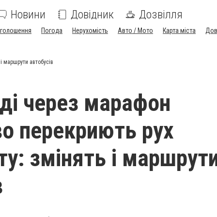
Новини
Довідник
Дозвілля
голошення
Погода
Нерухомість
Авто / Мото
Карта міста
Дов
і маршрути автобусів
ді через марафон
о перекриють рух
ту: змінять і маршрут
в