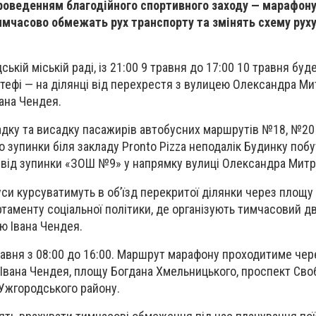
 проведенням благодійного спортивного заходу — марафону
имчасово обмежать рух транспорту та змінять схему рух
ькій міській раді, із 21:00 9 травня до 17:00 10 травня бу
тефі — на ділянці від перехрестя з вулицею Олександра Ми
ана Чендея.
садку та висадку пасажирів автобусних маршрутів №18, №2
 зупинки біля закладу Pronto Pizza неподалік Будинку побу
 від зупинки «ЗОШ №9» у напрямку вулиці Олександра Митр
буси курсуватимуть в об’їзд перекритої ділянки через площ
артаменту соціальної політики, де організують тимчасовий д
цю Івана Чендея.
равня з 08:00 до 16:00. Маршрут марафону проходитиме че
Івана Чендея, площу Богдана Хмельницького, проспект Сво
Ужгородського району.