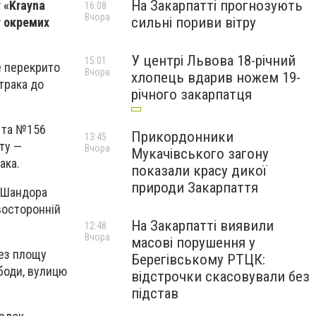
На Закарпатті прогнозують
 «Krayna
16:08
Вчора
сильні пориви вітру
у окремих
У центрі Львова 18-річний
15:01
де перекрито
Вчора
хлопець вдарив ножем 19-
трака до
річного закарпатця
0 та №156
Прикордонники
13:45
ту —
Вчора
Мукачівського загону
ака.
показали красу дикої
природи Закарпаття
у Шандора
восторонній
На Закарпатті виявили
12:48
Вчора
масові порушення у
рез площу
Берегівському РТЦК:
боди, вулицю
відстрочки скасовували без
підстав