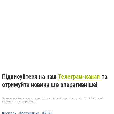
Підписуйтеся на наш
Телеграм-канал
та
отримуйте новини ще оперативніше!
Якщо ви помітили помилку, виділіть необхідний текст і натисніть Ctrl + Enter, щоб
повідомити про це редакцію
#кордон
#порушники
#2025