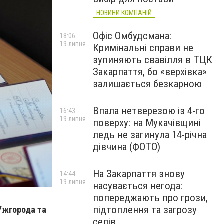
НОВИНИ КОМПАНІЙ
Офіс Омбудсмана:
18:06
19 липня
Кримінальні справи не
зупиняють свавілля в ТЦК
Закарпаття, бо «верхівка»
залишається безкарною
Впала нетверезою із 4-го
16:43
19 липня
поверху: на Мукачівщині
ледь не загинула 14-річна
дівчина (ФОТО)
На Закарпаття знову
14:44
19 липня
насувається негода:
попереджають про грози,
підтоплення та загрозу
 Ужгорода та
селів