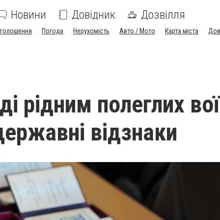
Новини
Довідник
Дозвілля
голошення
Погода
Нерухомість
Авто / Мото
Карта міста
Дов
ді рідним полеглих вої
державні відзнаки