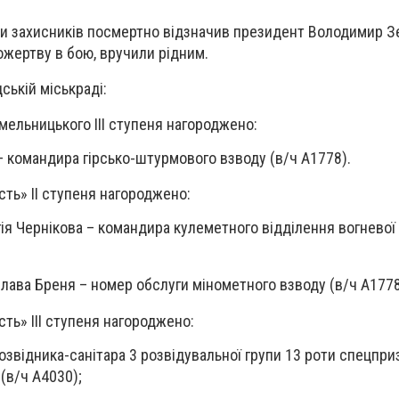
ми захисників посмертно відзначив президент Володимир З
ожертву в бою, вручили рідним.
ській міськраді:
ельницького III ступеня нагороджено:
 – командира гірсько-штурмового взводу (в/ч А1778).
ть» II ступеня нагороджено:
ія Чернікова
– командира кулеметного відділення вогневої 
лава Бреня
– номер обслуги мінометного взводу (в/ч А1778
ть» III ступеня нагороджено:
озвідника-санітара 3 розвідувальної групи 13 роти спецпри
(в/ч А4030);