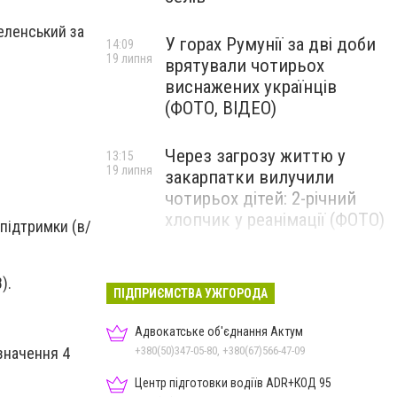
еленський за
У горах Румунії за дві доби
14:09
19 липня
врятували чотирьох
виснажених українців
(ФОТО, ВІДЕО)
Через загрозу життю у
13:15
19 липня
закарпатки вилучили
чотирьох дітей: 2-річний
хлопчик у реанімації (ФОТО)
підтримки (в/
Ужгород прощатиметься із
12:31
).
19 липня
полеглим захисником
ПІДПРИЄМСТВА УЖГОРОДА
Артемом Ромчаком
Адвокатське об'єднання Актум
значення 4
+380(50)347-05-80, +380(67)566-47-09
Центр підготовки водіїв ADR+КОД 95