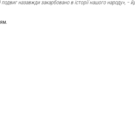
ій подвиг назавжди закарбовано в історії нашого народу», − й
оям.