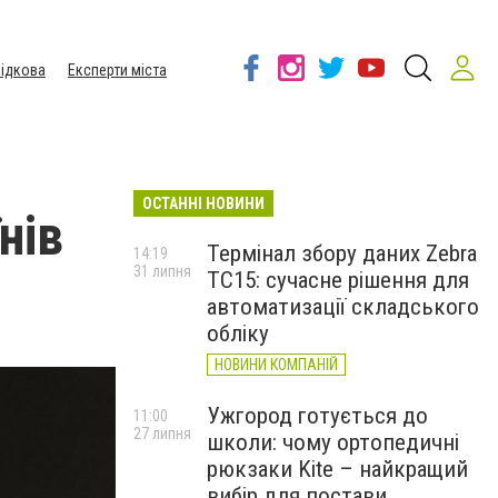
ідкова
Експерти міста
ОСТАННІ НОВИНИ
нів
Термінал збору даних Zebra
14:19
31 липня
TC15: сучасне рішення для
автоматизації складського
обліку
НОВИНИ КОМПАНІЙ
Ужгород готується до
11:00
27 липня
школи: чому ортопедичні
рюкзаки Kite – найкращий
вибір для постави