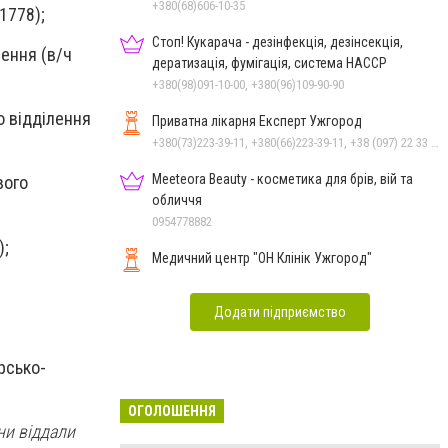
+380(68)606-10-35
1778);
Стоп! Кукарача - дезінфекція, дезінсекція,
ення (в/ч
дератизація, фумігація, система HACCP
+380(98)091-10-00, +380(96)109-90-90
о відділення
Приватна лікарня Експерт Ужгород
+380(73)223-39-11, +380(66)223-39-11, +38 (097) 22 33 911
Meeteora Beauty - косметика для брів, вій та
вого
обличчя
0954778882
);
Медичний центр "ОН Клінік Ужгород"
Додати підприємство
рсько-
ОГОЛОШЕННЯ
ни віддали