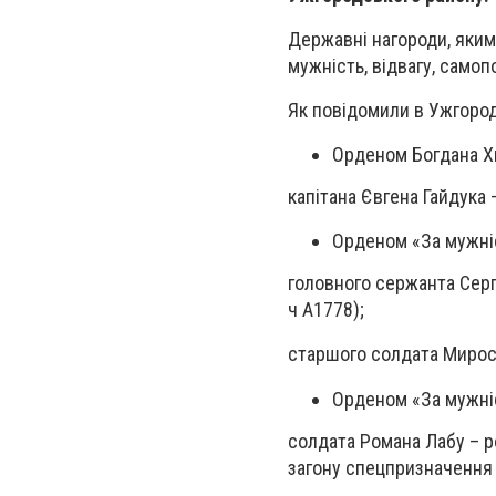
Державні нагороди, яки
мужність, відвагу, самоп
Як повідомили в Ужгород
Орденом Богдана Хм
капітанa Євгена Гайдука
Орденом «За мужніс
головного сержанта
Серг
ч А1778);
старшого солдата
Мирос
Орденом «За мужніс
солдата
Романа Лабу
– р
загону спецпризначення 