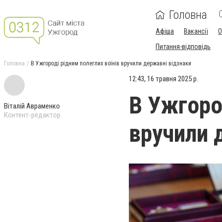
Головна
Афіша
Вакансії
О
Питання-відповідь
Головна
В Ужгороді рідним полеглих воїнів вручили державні відзнаки
12:43, 16 травня 2025 р.
В Ужгоро
Віталій Авраменко
Контент-редактор
вручили 