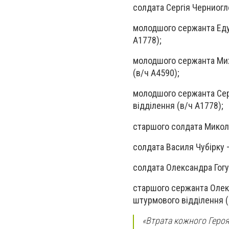
солдата
Сергія Черниогл
молодшого сержанта
Ед
А1778);
молодшого сержанта
Ми
(в/ч А4590);
молодшого сержанта
Се
відділення (в/ч А1778);
старшого солдата
Микол
солдата
Василя Чубірку
–
солдата
Олександра Гогу
старшого сержанта
Олек
штурмового відділення (
«
Втрата кожного Героя