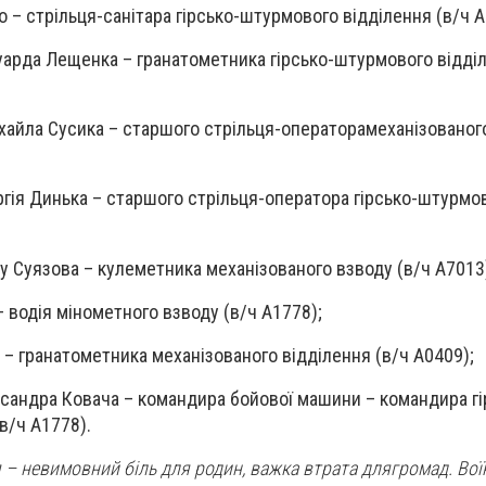
о
– стрільця-санітара гірсько-штурмового відділення (в/ч А
уарда Лещенка
– гранатометника гірсько-штурмового відділ
хайла Сусика
– старшого стрільця-операторамеханізованог
ргія Динька
– старшого стрільця-оператора гірсько-штурмо
у Суязова
– кулеметника механізованого взводу (в/ч А7013
 водія мінометного взводу (в/ч А1778);
– гранатометника механізованого відділення (в/ч А0409);
сандра Ковача
– командира бойової машини – командира гі
в/ч А1778).
 – невимовний біль для родин, важка втрата длягромад. Вої