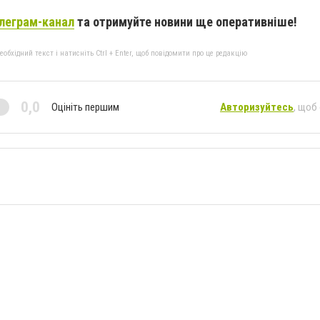
леграм-канал
та отримуйте новини ще оперативніше!
бхідний текст і натисніть Ctrl + Enter, щоб повідомити про це редакцію
0,0
Оцініть першим
Авторизуйтесь
, щоб