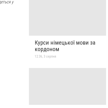
деться у
Курси німецької мови за
кордоном
12:36, 3 серпня