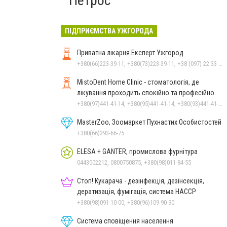
Петрос
ПІДПРИЄМСТВА УЖГОРОДА
Приватна лікарня Експерт Ужгород
+380(66)223-39-11, +380(73)223-39-11, +38 (097) 22 33 911
MistoDent Home Clinic - стоматологія, де
лікування проходить спокійно та професійно
+380(97)441-41-14, +380(95)441-41-14, +380(93)441-41-14
MasterZoo, Зоомаркет Пухнастих Особистостей
+380(66)393-66-75
ELESA + GANTER, промислова фурнітура
0443002212, 0800750875, +380(98)011-84-55
Стоп! Кукарача - дезінфекція, дезінсекція,
дератизація, фумігація, система HACCP
+380(98)091-10-00, +380(96)109-90-90
Система сповіщення населення