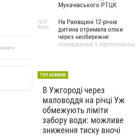
Мукачівського РТЦК
На Рахівщині 12-річна
16:27
Вчора
дитина отримала опіки
через необережне
поводження з піротехнікою
 оцінити
ТОП НОВИНИ
В Ужгороді через
маловоддя на річці Уж
обмежують ліміти
забору води: можливе
зниження тиску вночі