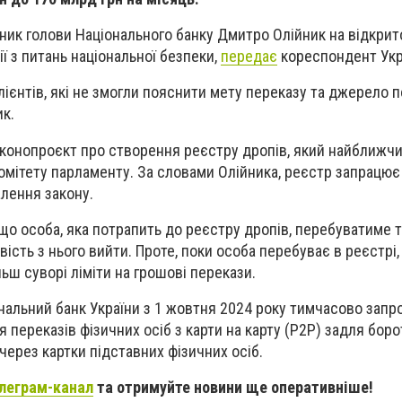
ник голови Національного банку Дмитро Олійник на відкрит
ії з питань національної безпеки,
передає
кореспондент Укр
лієнтів, які не змогли пояснити мету переказу та джерело
ик.
аконопроєкт про створення реєстру дропів, який найближч
комітету парламенту. За словами Олійника, реєстр запрац
алення закону.
 що особа, яка потрапить до реєстру дропів, перебуватиме 
ість з нього вийти. Проте, поки особа перебуває в реєстрі,
ьш суворі ліміти на грошові перекази.
нальний банк України з 1 жовтня 2024 року тимчасово запро
я переказів фізичних осіб з карти на карту (P2P) задля боро
ерез картки підставних фізичних осіб.
леграм-канал
та отримуйте новини ще оперативніше!