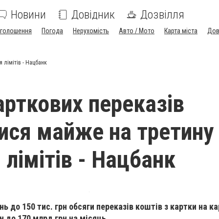
Новини
Довідник
Дозвілля
голошення
Погода
Нерухомість
Авто / Мото
Карта міста
Дов
 лімітів - Нацбанк
арткових переказів
ися майже на третину 
 лімітів - Нацбанк
 до 150 тис. грн обсяги переказів коштів з картки на к
н до 170 млрд грн на місяць.