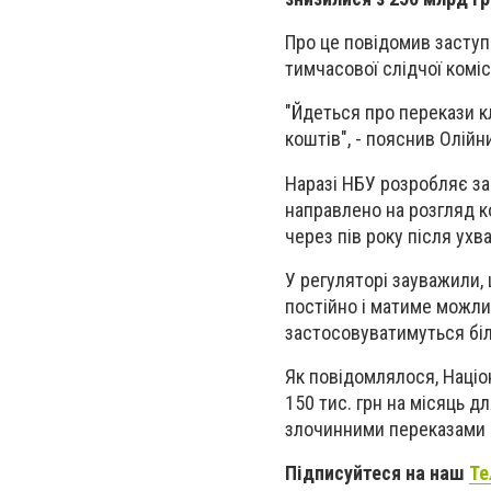
Про це повідомив заступ
тимчасової слідчої коміс
"Йдеться про перекази к
коштів", - пояснив Олійн
Наразі НБУ розробляє з
направлено на розгляд 
через пів року після ухв
У регуляторі зауважили,
постійно і матиме можлив
застосовуватимуться біл
Як повідомлялося, Націо
150 тис. грн на місяць дл
злочинними переказами ч
Підписуйтеся на наш
Те