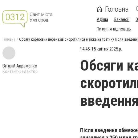
Головна
Афіша
Вакансії
О
Питання-відповідь
Головна
Обсяги карткових переказів скоротилися майже на третину після введення
14:45, 15 квітня 2025 р.
Обсяги к
Віталій Авраменко
Контент-редактор
скоротил
введення
Після введення обмежень
знизилися з 250 млрд гр