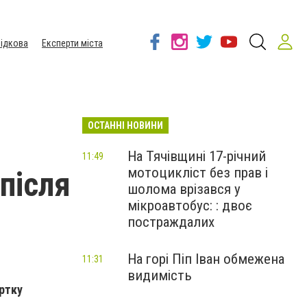
ідкова
Експерти міста
ОСТАННІ НОВИНИ
На Тячівщині 17-річний
11:49
мотоцикліст без прав і
після
шолома врізався у
мікроавтобус: : двоє
постраждалих
На горі Піп Іван обмежена
11:31
видимість
артку