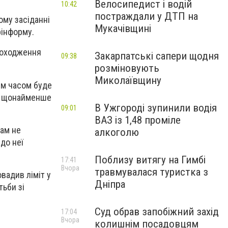
Велосипедист і водій
10:42
постраждали у ДТП на
ому засіданні
Мукачівщині
інформу.
 походження
Закарпатські сапери щодня
09:38
розміновують
Миколаївщину
им часом буде
ює щонайменше
В Ужгороді зупинили водія
09:01
ВАЗ із 1,48 проміле
там не
алкоголю
 до неї
Поблизу витягу на Гимбі
17:41
Вчора
травмувалася туристка з
вадив ліміт у
Дніпра
тьби зі
Суд обрав запобіжний захід
17:04
Вчора
колишнім посадовцям