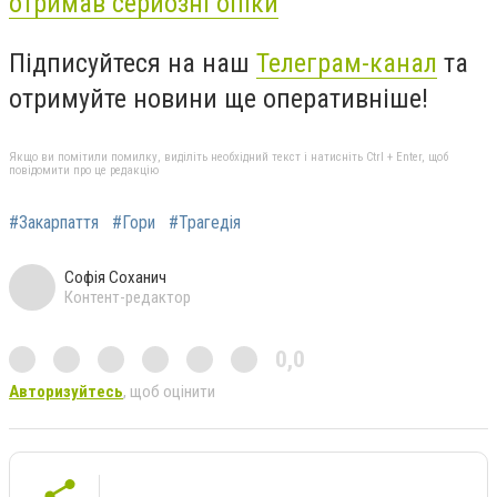
отримав серйозні опіки
Підписуйтеся на наш
Телеграм-канал
та
отримуйте новини ще оперативніше!
Якщо ви помітили помилку, виділіть необхідний текст і натисніть Ctrl + Enter, щоб
повідомити про це редакцію
#Закарпаття
#Гори
#Трагедія
Софія Соханич
Контент-редактор
0,0
Авторизуйтесь
, щоб оцінити