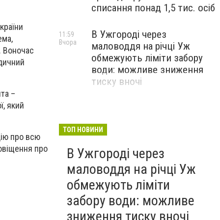
списання понад 1,5 тис. осіб
країни
В Ужгороді через
11:59
ема,
Вчора
маловоддя на річці Уж
. Воночас
обмежують ліміти забору
едичний
води: можливе зниження
тиску вночі
та –
ї, який
ТОП НОВИНИ
цію про всю
повіщення про
В Ужгороді через
маловоддя на річці Уж
обмежують ліміти
забору води: можливе
зниження тиску вночі