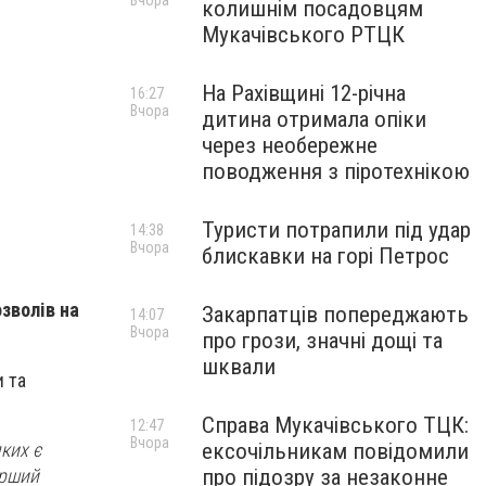
Вчора
колишнім посадовцям
Мукачівського РТЦК
На Рахівщині 12-річна
16:27
Вчора
дитина отримала опіки
через необережне
поводження з піротехнікою
Туристи потрапили під удар
14:38
Вчора
блискавки на горі Петрос
зволів на
Закарпатців попереджають
14:07
Вчора
про грози, значні дощі та
шквали
и та
Справа Мукачівського ТЦК:
12:47
Вчора
ких є
ексочільникам повідомили
ерший
про підозру за незаконне