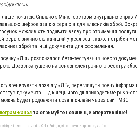
повідомленні.
 лише початок. Спільно з Міністерством внутрішніх справ У
альшою цифровізацією сервісів для власників зброї. Зокр
тосунок можливість подавати заяву про отримання послуги
й сервіс значно складніший у реалізації, адже потрібен м
ласника зброї та інші документи для оформлення.
тосунку «Дія» розпочалося бета-тестування нового докумен
рою. Дозвіл запущено на основі електронного реєстру збро
огу згенерувати дозвіл у «Дії», переглянути повну інформа
статус документа. Під кінець його дії приходитиме push-с
ді можна буде продовжити дозвіл онлайн через сайт МВС.
леграм-канал
та отримуйте новини ще оперативніше!
бхідний текст і натисніть Ctrl + Enter, щоб повідомити про це редакцію