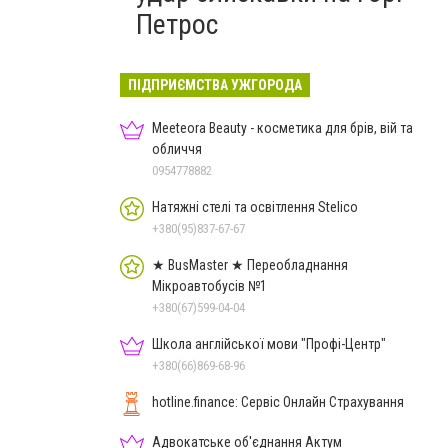
Петрос
ПІДПРИЄМСТВА УЖГОРОДА
Meeteora Beauty - косметика для брів, вій та
обличчя
0954778882
Натяжні стелі та освітлення Stelico
+380(95)837-67-67
★ BusMaster ★ Переобладнання
Мікроавтобусів №1
+380(67)599-04-04
Школа англійської мови "Профі-Центр"
+380(66)869-68-96
hotline.finance: Сервіс Онлайн Страхування
Адвокатське об'єднання Актум