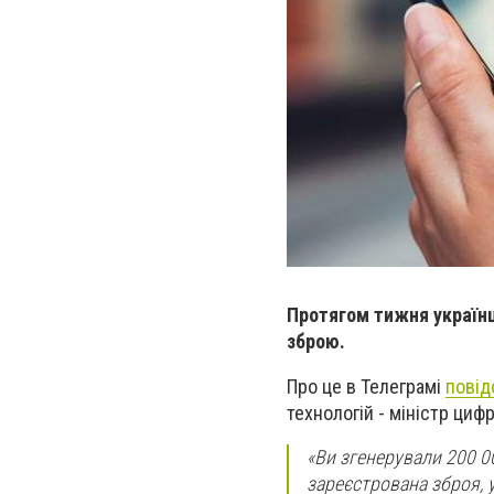
Протягом тижня українц
зброю.
Про це в Телеграмі
повід
технологій - міністр ци
«Ви згенерували 200 00
зареєстрована зброя, у