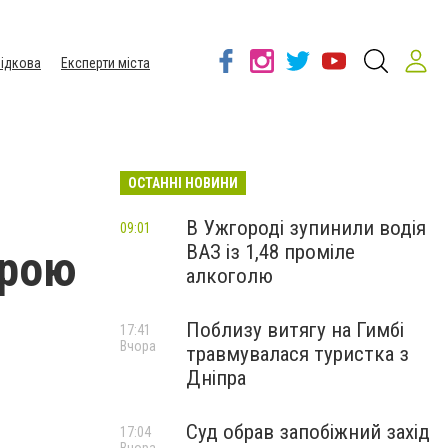
ідкова
Експерти міста
ОСТАННІ НОВИНИ
и
В Ужгороді зупинили водія
09:01
ВАЗ із 1,48 проміле
брою
алкоголю
Поблизу витягу на Гимбі
17:41
Вчора
травмувалася туристка з
Дніпра
Суд обрав запобіжний захід
17:04