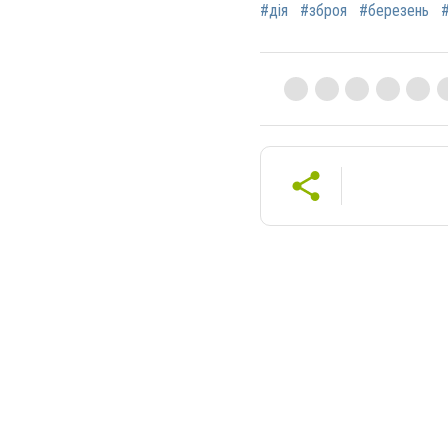
#дія
#зброя
#березень