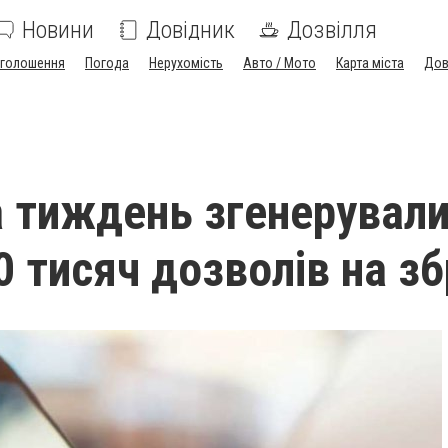
Новини
Довідник
Дозвілля
голошення
Погода
Нерухомість
Авто / Мото
Карта міста
Дов
за тиждень згенерувал
0 тисяч дозволів на з