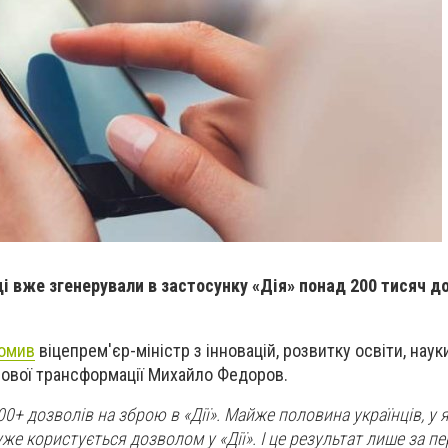
і вже згенерували в застосунку «Дія» понад 200 тисяч до
омив
віцепрем'єр-міністр з інновацій, розвитку освіти, наук
фрової трансформації Михайло Федоров.
0+ дозволів на зброю в «Дії». Майже половина українців, у я
же користується дозволом у «Дії». І це результат лише за п