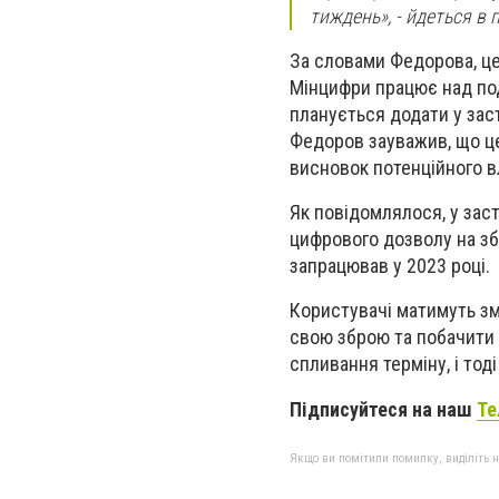
тиждень», - йдеться в 
За словами Федорова, це
Мінцифри працює над под
планується додати у зас
Федоров зауважив, що це
висновок потенційного в
Як повідомлялося, у зас
цифрового дозволу на зб
запрацював у 2023 році.
Користувачі матимуть зм
свою зброю та побачити 
спливання терміну, і то
Підписуйтеся на наш
Те
Якщо ви помітили помилку, виділіть нео