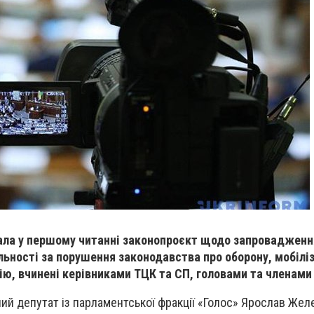
ала у першому читанні законопроєкт щодо запровадженн
льності за порушення законодавства про оборону, мобілі
цію, вчинені керівниками ТЦК та СП, головами та членами
ий депутат із парламентської фракції «Голос» Ярослав Жел