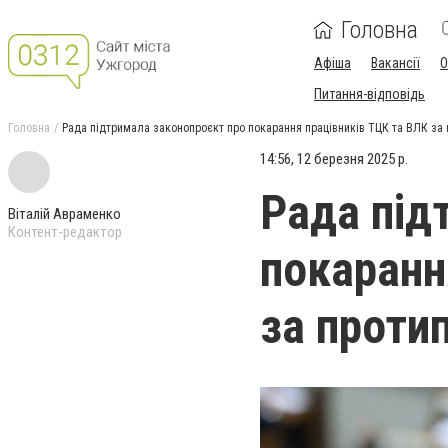
Головна
Афіша
Вакансії
О
Питання-відповідь
Головна
Рада підтримала законопроєкт про покарання працівників ТЦК та ВЛК за 
14:56, 12 березня 2025 р.
Рада під
Віталій Авраменко
Контент-редактор
покаранн
за проти