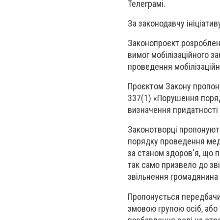
Телеграмі.
За законодавчу ініціати
Законопроєкт розроблен
вимог мобілізаційного з
проведення мобілізаційн
Проєктом Закону пропон
337(1) «Порушення поряд
визначення придатності 
Законотворці пропонують
порядку проведення мед
за станом здоров'я, що 
так само призвело до зв
звільнення громадянина 
Пропонується передбачи
змовою групою осіб, або 