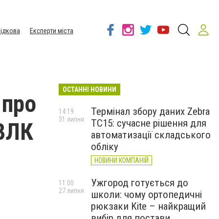
ідкова
Експерти міста
ОСТАННІ НОВИНИ
 про
Термінал збору даних Zebra
14:19
31 липня
TC15: сучасне рішення для
 ВЛК
автоматизації складського
обліку
НОВИНИ КОМПАНІЙ
Ужгород готується до
11:00
27 липня
школи: чому ортопедичні
рюкзаки Kite – найкращий
вибір для постави