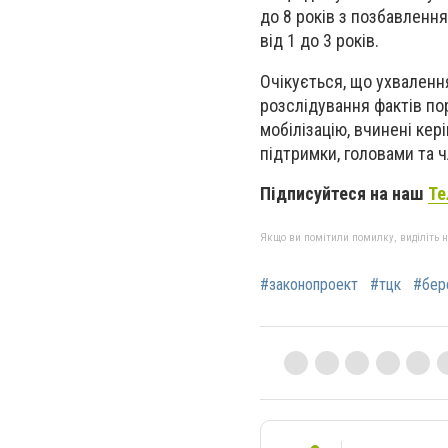
до 8 років з позбавленн
від 1 до 3 років.
Очікується, що ухваленн
розслідування фактів по
мобілізацію, вчинені кер
підтримки, головами та ч
Підписуйтеся на наш
Те
Якщо ви помітили помилку, виділіть нео
#законопроект
#тцк
#бер