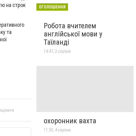
тю на строк
ОГОЛОШЕННЯ
еративного
Робота вчителем
ку та
англійської мови у
ної
Таїланді
14:47, 2 серпня
 оцінити
охоронник вахта
11:30, 4 серпня