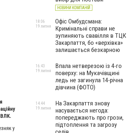
НОВИНИ КОМПАНІЙ
Офіс Омбудсмана:
18:06
19 липня
Кримінальні справи не
зупиняють свавілля в ТЦК
Закарпаття, бо «верхівка»
залишається безкарною
Впала нетверезою із 4-го
16:43
19 липня
поверху: на Мукачівщині
ледь не загинула 14-річна
дівчина (ФОТО)
я
На Закарпаття знову
14:44
19 липня
заційну
насувається негода:
 ВЛК.
попереджають про грози,
підтоплення та загрозу
езняк у
селів