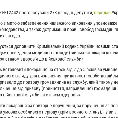
ву №12442 проголосували 273 народні депутати,
передає
Укр
о з метою забезпечення належного виконання уповноваж
аконодавства, а також дотримання прав і свобод громадян п
их заходів.
ується доповнити Кримінальний кодекс України новими ста
ку проведення медичного огляду (військово-лікарської ек
за станом здоров’я до військової служби».
 встановити покарання на строк від 2 до 5 років за умисн
ичного огляду для визначення придатності особи до війсь
призвело до призову громадянина на службу, який такому не 
ільнення від призову (прийняття, направлення) громадянин
з військової служби за станом здоров'я».
ти покарання за повторне порушення, за порушення за по
в умовах особливого періоду (крім воєнного стану), - у вигл