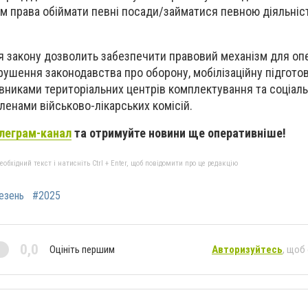
ям права обіймати певні посади/займатися певною діяльніс
я закону дозволить забезпечити правовий механізм для оп
рушення законодавства про оборону, мобілізаційну підготов
івниками територіальних центрів комплектування та соціаль
ленами військово-лікарських комісій.
леграм-канал
та отримуйте новини ще оперативніше!
бхідний текст і натисніть Ctrl + Enter, щоб повідомити про це редакцію
езень
#2025
0,0
Оцініть першим
Авторизуйтесь
, щоб