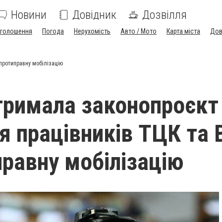
Новини
Довідник
Дозвілля
голошення
Погода
Нерухомість
Авто / Мото
Карта міста
Дов
протиправну мобілізацію
тримала законопроєкт
я працівників ТЦК та
правну мобілізацію