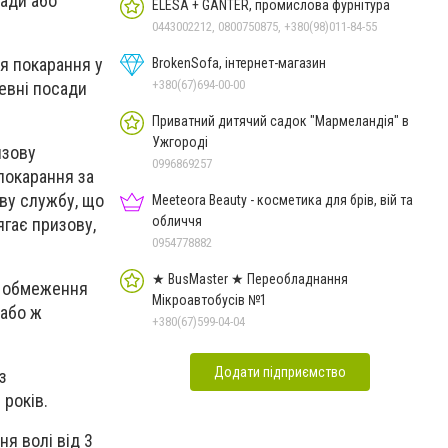
сади або
ELESA + GANTER, промислова фурнітура
0443002212, 0800750875, +380(98)011-84-55
я покарання у
BrokenSofa, інтернет-магазин
+380(67)694-00-00
певні посади
Приватний дитячий садок "Мармеландія" в
Ужгороді
изову
0996869257
покарання за
ву службу, що
Meeteora Beauty - косметика для брів, вій та
обличчя
ягає призову,
0954778882
★ BusMaster ★ Переобладнання
о обмеження
Мікроавтобусів №1
 або ж
+380(67)599-04-04
Додати підприємство
з
 років.
ня волі від 3