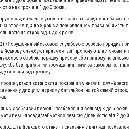
к від 3 до 6 років з позбавленням права обіймати певні по
стю на строк від 1 до 3 років.
порушення, вчинені в умовах воєнного стану, передбачаєтьс
 на строк від 3 до 8 років з позбавленням права обіймати 
льністю на строк від 1 до 3 років.
6 (2) «Порушення військовою службовою особою порядку пр
 військову службу», парламентарії пропонують встановити 
лужбовою особою порядку призову або прийому на військо
 службу був прийнятий громадянин, який за законом не підл
, ухилення від призову.
я пропонується встановити покарання у вигляді службовог
тримання у дисциплінарному батальйоні на той самий строк,
ків.
янь у особливий період - позбавлення волі від 3 до 6 років 
мати певні посади/займатися певною діяльністю від 2 до 3
еріод дії військового стану - покарання у вигляді позбавлен