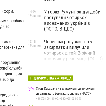
інформ.
У горах Румунії за дві доби
14:09
19 липня
врятували чотирьох
еними особами
виснажених українців
ід час
(ФОТО, ВІДЕО)
Через загрозу життю у
ттями -
13:15
19 липня
закарпатки вилучили
спертизи) для
чотирьох дітей: 2-річний
хлопчик у реанімації (ФОТО)
е порушення
кової служби
Ужгород прощатиметься із
12:31
підлягає, «а
19 липня
полеглим захисником
ПІДПРИЄМСТВА УЖГОРОДА
а або до
Артемом Ромчаком
Стоп! Кукарача - дезінфекція, дезінсекція,
дератизація, фумігація, система HACCP
передньою
+380(98)091-10-00, +380(96)109-90-90
яді