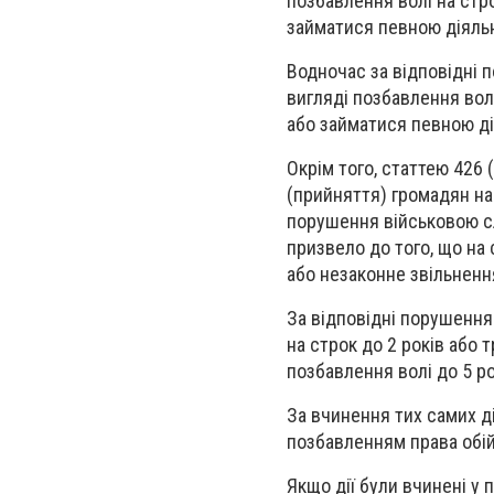
позбавлення волі на стро
займатися певною діяльні
Водночас за відповідні 
вигляді позбавлення волі
або займатися певною дія
Окрім того, статтею 42
(прийняття) громадян на
порушення військовою с
призвело до того, що на
або незаконне звільнення
За відповідні порушенн
на строк до 2 років або 
позбавлення волі до 5 ро
За вчинення тих самих ді
позбавленням права обій
Якщо дії були вчинені у п