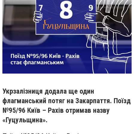
Укрзалізниця додала ще один
флагманський потяг на Закарпаття. Поїзд
№95/96 Київ – Рахів отримав назву
«Гуцульщина».