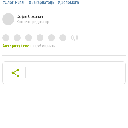
#Олег Риган
#Закарпатець
#Допомога
Софія Соханич
Контент-редактор
0,0
Авторизуйтесь
, щоб оцінити