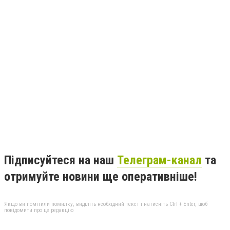
Підписуйтеся на наш
Телеграм-канал
та
отримуйте новини ще оперативніше!
Якщо ви помітили помилку, виділіть необхідний текст і натисніть Ctrl + Enter, щоб
повідомити про це редакцію