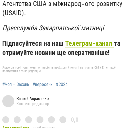
Агентства США з міжнародного розвитку
(USAID).
Пресслужба Закарпатської митниці
Підписуйтеся на наш
Телеграм-канал
та
отримуйте новини ще оперативніше!
Якщо ви помітили помилку, виділіть необхідний текст і натисніть Ctrl + Enter, щоб
повідомити про це редакцію
#Чоп – Захонь
#вересень
#2024
Віталій Авраменко
Контент-редактор
0,0