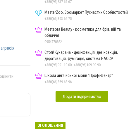
+380(95)837-67-67
MasterZoo, Зоомаркет Пухнастих Особистостей
+380(66)393-66-75
Meeteora Beauty - косметика для брів, вій та
обличчя
0954778882
агресія
Стоп! Кукарача - дезінфекція, дезінсекція,
дератизація, фумігація, система HACCP
+380(98)091-10-00, +380(96)109-90-90
Школа англійської мови "Профі-Центр"
 оцінити
+380(66)869-68-96
Додати підприємство
ОГОЛОШЕННЯ