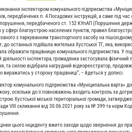
с виконання інспектором комунального підприємства «Муніци
ів, передбачених п. 4 Посадових інструкцій, а саме під час
опорушення, передбаченого ст. 152 КУпАП (Порушення дер
л у сфері благоустрою населених пунктів, правил благоустр
ʼязаного з паркуванням транспортного засобу на пішохідном
т, до останньої підійшла жителька Хустської ТГ, яка, викор
ала ображати працівницю комунального підприємства. У п
діяльності інспектора, громадянка застосувала фізичний 
я, та силою відібрала нагрудний відеореєстратор, продов
виражатись у сторону працівниці”, – йдеться у дописі.
ектор комунального підприємства «Муніципальна варта» д
акону, оскільки до її повноважень входить контроль за дот
трою Хустської міської територіальної громади, затвердж
 ради VIII скликання від 30.06.2021 року за № 399 та норм Ко
орушення.
цінки цього інциденту вжито заходи щодо звернення до пр
удового розслідування кримінального провадження визначать