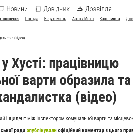
Новини
Довідник
Дозвілля
голошення
Погода
Нерухомість
Авто / Мото
Карта міста
Дов
далистка (відео)
 у Хусті: працівницю
ної варти образила та
кандалистка (відео)
ий інцидент між інспектором комунальної варти та місцев
іської ради
опублікували
офіційний коментар з цього при