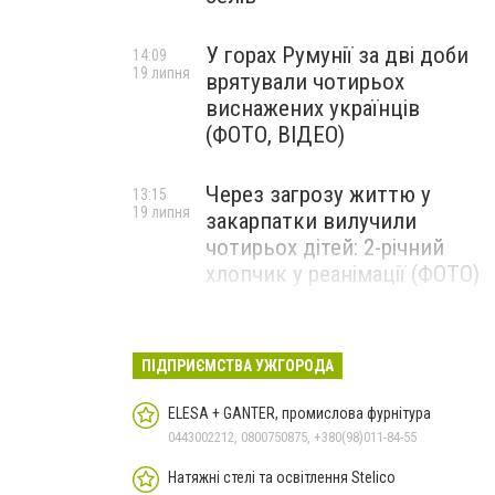
У горах Румунії за дві доби
14:09
19 липня
врятували чотирьох
виснажених українців
(ФОТО, ВІДЕО)
Через загрозу життю у
13:15
19 липня
закарпатки вилучили
чотирьох дітей: 2-річний
хлопчик у реанімації (ФОТО)
Ужгород прощатиметься із
12:31
19 липня
полеглим захисником
ПІДПРИЄМСТВА УЖГОРОДА
Артемом Ромчаком
ELESA + GANTER, промислова фурнітура
0443002212, 0800750875, +380(98)011-84-55
Натяжні стелі та освітлення Stelico