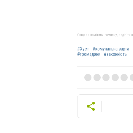
Якщо ви помітили помилку, виділіть нео
#Хуст
#комунальна варта
#громадяни
#законність