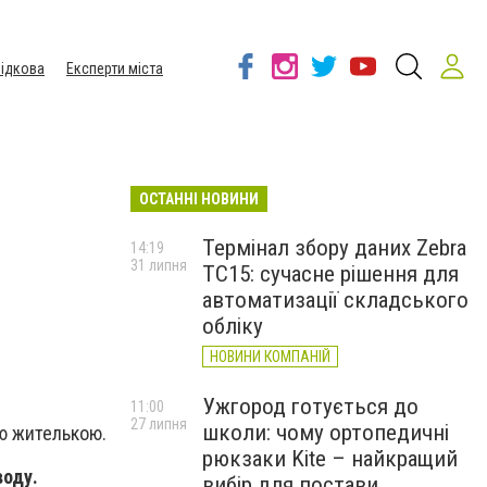
ідкова
Експерти міста
ОСТАННІ НОВИНИ
Термінал збору даних Zebra
14:19
31 липня
TC15: сучасне рішення для
автоматизації складського
обліку
НОВИНИ КОМПАНІЙ
Ужгород готується до
11:00
27 липня
школи: чому ортопедичні
ою жителькою.
рюкзаки Kite – найкращий
воду.
вибір для постави