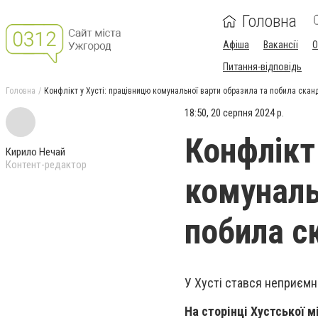
Головна
Афіша
Вакансії
О
Питання-відповідь
Головна
Конфлікт у Хусті: працівницю комунальної варти образила та побила скан
18:50, 20 серпня 2024 р.
Конфлікт
Кирило Нечай
Контент-редактор
комуналь
побила с
У Хусті стався неприємн
На сторінці Хустської м