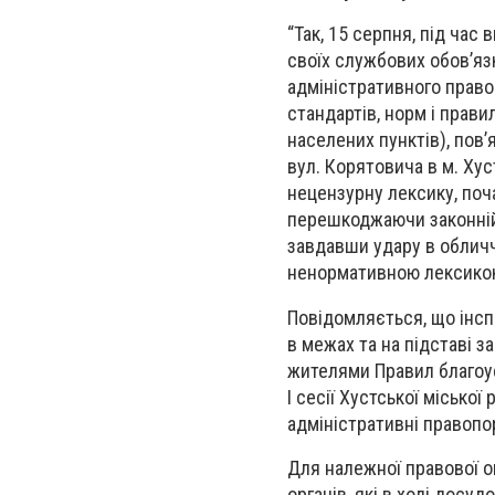
“Так, 15 серпня, під ча
своїх службових обовʼязк
адміністративного прав
стандартів, норм і прави
населених пунктів), пов
вул. Корятовича в м. Хус
нецензурну лексику, поч
перешкоджаючи законній 
завдавши удару в обличч
ненормативною лексикою 
Повідомляється, що інсп
в межах та на підставі з
жителями Правил благоус
І сесії Хустської міської
адміністративні правоп
Для належної правової о
органів, які в ході дос