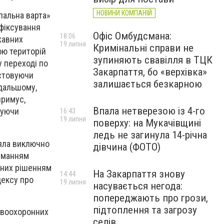
НОВИНИ КОМПАНІЙ
пальна варта»
 фіксування
Офіс Омбудсмана:
18:06
жавних
19 липня
Кримінальні справи не
ою територій
зупиняють свавілля в ТЦК
у переході по
Закарпаття, бо «верхівка»
истовуючи
залишається безкарною
одальшому,
примус,
Впала нетверезою із 4-го
жуючи
16:43
19 липня
поверху: на Мукачівщині
ледь не загинула 14-річна
іяла виключно
дівчина (ФОТО)
риманням
ених рішенням
На Закарпаття знову
14:44
дексу про
19 липня
насувається негода:
попереджають про грози,
підтоплення та загрозу
авоохоронних
селів