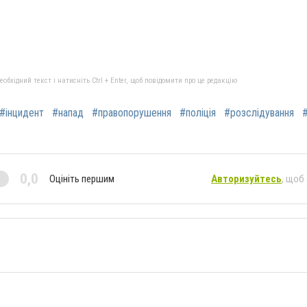
бхідний текст і натисніть Ctrl + Enter, щоб повідомити про це редакцію
#інцидент
#напад
#правопорушення
#поліція
#розслідування
#
0,0
Оцініть першим
Авторизуйтесь
, щоб