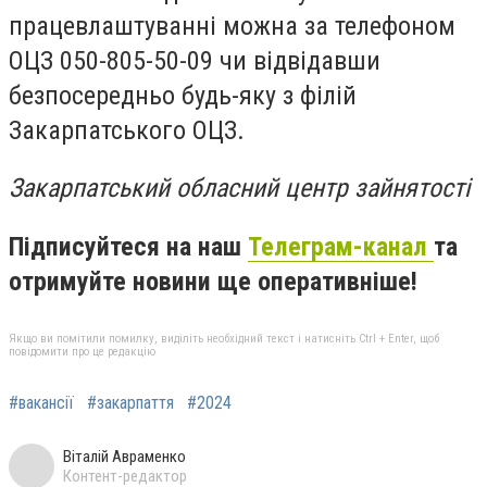
працевлаштуванні можна за телефоном
ОЦЗ 050-805-50-09 чи відвідавши
безпосередньо будь-яку з філій
Закарпатського ОЦЗ.
Закарпатський обласний центр зайнятості
Підписуйтеся на наш
Телеграм-канал
та
отримуйте новини ще оперативніше!
Якщо ви помітили помилку, виділіть необхідний текст і натисніть Ctrl + Enter, щоб
повідомити про це редакцію
#вакансії
#закарпаття
#2024
Віталій Авраменко
Контент-редактор