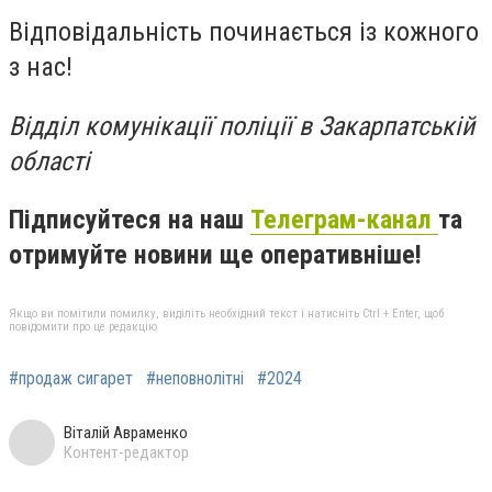
Відповідальність починається із кожного
з нас!
Відділ комунікації поліції в Закарпатській
області
Підписуйтеся на наш
Телеграм-канал
та
отримуйте новини ще оперативніше!
Якщо ви помітили помилку, виділіть необхідний текст і натисніть Ctrl + Enter, щоб
повідомити про це редакцію
#продаж сигарет
#неповнолітні
#2024
Віталій Авраменко
Контент-редактор