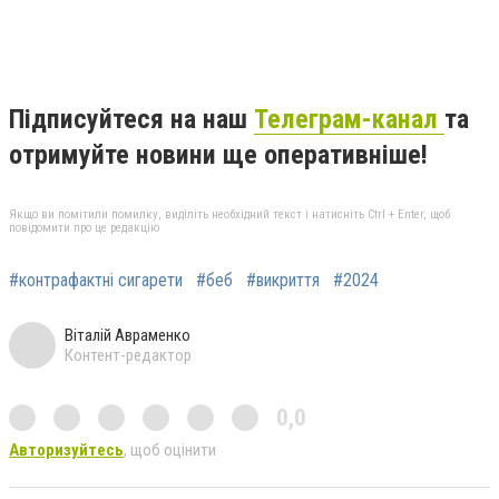
Підписуйтеся на наш
Телеграм-канал
та
отримуйте новини ще оперативніше!
Якщо ви помітили помилку, виділіть необхідний текст і натисніть Ctrl + Enter, щоб
повідомити про це редакцію
#контрафактні сигарети
#беб
#викриття
#2024
Віталій Авраменко
Контент-редактор
0,0
Авторизуйтесь
, щоб оцінити