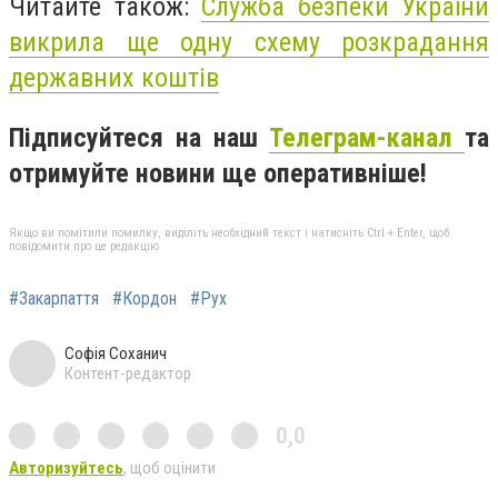
Читайте також:
Служба безпеки України
викрила ще одну схему розкрадання
державних коштів
Підписуйтеся на наш
Телеграм-канал
та
отримуйте новини ще оперативніше!
Якщо ви помітили помилку, виділіть необхідний текст і натисніть Ctrl + Enter, щоб
повідомити про це редакцію
#Закарпаття
#Кордон
#Рух
Софія Соханич
Контент-редактор
0,0
Авторизуйтесь
, щоб оцінити