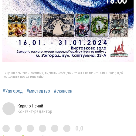
Якщо ви помітили помилку, виділіть необхідний текст і натисніть Ctrl + Enter, щоб
повідомити про це редакцію
#Ужгород
#мистецтво
#скансен
Кирило Нечай
Контент-редактор
0,0