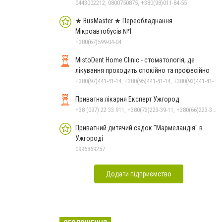
0443002212, 0800750875, +380(98)011-84-55
★ BusMaster ★ Переобладнання
Мікроавтобусів №1
+380(67)599-04-04
MistoDent Home Clinic - стоматологія, де
лікування проходить спокійно та професійно
+380(97)441-41-14, +380(95)441-41-14, +380(93)441-41-14
Приватна лікарня Експерт Ужгород
+38 (097) 22 33 911, +380(73)223-39-11, +380(66)223-39-11
Приватний дитячий садок "Мармеландія" в
Ужгороді
0996869257
Додати підприємство