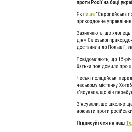
проти Росії на боці укра
Як
пише
"Європейська пр
прикордонне управління в
Зазначають, що хлопець
діям Сілезької прикордон
доставили до Польщі", з
Повідомляють, що 15-річ
батьки повідомили про ц
Чеські поліцейські перед
чеському містечку Хотеб
з'ясувала, що він перебу
З'ясували, що школяр ще
воювати проти російськи
Підписуйтеся на наш
Те