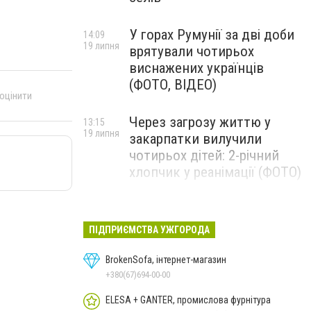
У горах Румунії за дві доби
14:09
19 липня
врятували чотирьох
виснажених українців
(ФОТО, ВІДЕО)
 оцінити
Через загрозу життю у
13:15
19 липня
закарпатки вилучили
чотирьох дітей: 2-річний
хлопчик у реанімації (ФОТО)
Ужгород прощатиметься із
12:31
19 липня
полеглим захисником
ПІДПРИЄМСТВА УЖГОРОДА
Артемом Ромчаком
BrokenSofa, інтернет-магазин
+380(67)694-00-00
ELESA + GANTER, промислова фурнітура