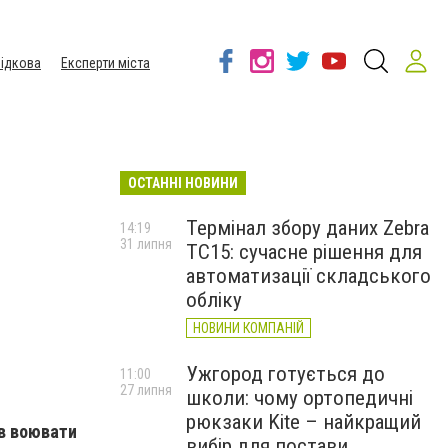
ідкова
Експерти міста
ОСТАННІ НОВИНИ
Термінал збору даних Zebra
14:19
31 липня
TC15: сучасне рішення для
автоматизації складського
обліку
НОВИНИ КОМПАНІЙ
Ужгород готується до
11:00
27 липня
школи: чому ортопедичні
рюкзаки Kite – найкращий
ав воювати
вибір для постави