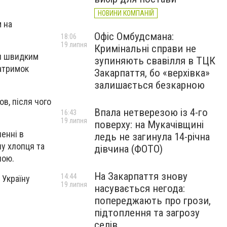
НОВИНИ КОМПАНІЙ
 на
Офіс Омбудсмана:
18:06
19 липня
Кримінальні справи не
ки швидким
зупиняють свавілля в ТЦК
затримок
Закарпаття, бо «верхівка»
залишається безкарною
в, після чого
Впала нетверезою із 4-го
16:43
19 липня
поверху: на Мукачівщині
ленні в
ледь не загинула 14-річна
у хлопця та
дівчина (ФОТО)
ною.
На Закарпаття знову
14:44
 Україну
19 липня
насувається негода:
попереджають про грози,
підтоплення та загрозу
селів