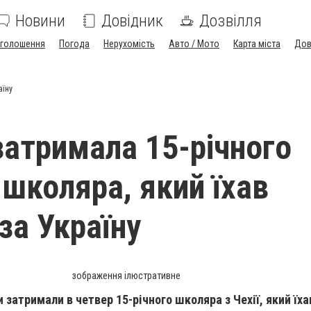
Новини
Довідник
Дозвілля
голошення
Погода
Нерухомість
Авто / Мото
Карта міста
Дов
аїну
атримала 15-річного
 школяра, який їхав
за Україну
зображення ілюстративне
 затримали в четвер 15-річного школяра з Чехії, який їх