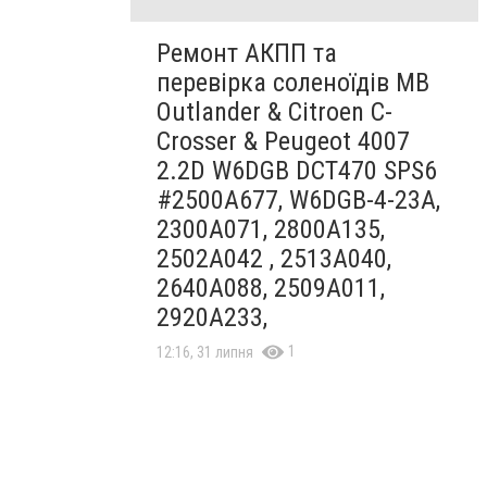
Ремонт АКПП та
перевірка соленоїдів MB
Outlander & Citroen C-
Crosser & Peugeot 4007
2.2D W6DGB DCT470 SPS6
#2500A677, W6DGB-4-23A,
2300A071, 2800A135,
2502A042 , 2513A040,
2640A088, 2509A011,
2920A233,
1
12:16, 31 липня