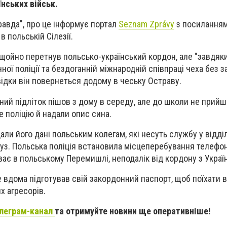
їнських військ.
авда", про це інформує портал
Seznam Zprávy
з посиланням
 польській Сілезії.
 щойно перетнув польсько-український кордон, але "завдя
ної поліції та бездоганній міжнародній співпраці чеха без 
відки він повернеться додому в чеську Остраву.
ний підліток пішов з дому в середу, але до школи не прийшо
е поліцію й надали опис сина.
али його дані польським колегам, які несуть службу у відді
уз. Польська поліція встановила місцеперебування телефон
ває в польському Перемишлі, неподалік від кордону з Украї
 вдома підготував свій закордонний паспорт, щоб поїхати в
х агресорів.
леграм-канал
та отримуйте новини ще оперативніше!