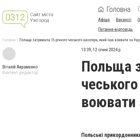
Головна
Афіша
Вакансії
О
Питання-відповідь
Головна
Польща затримала 15-річного чеського школяра, який їхав воювати за Укр
13:39, 12 січня 2024 р.
Польща з
Віталій Авраменко
Контент-редактор
чеського
воювати 
Польські прикордонники