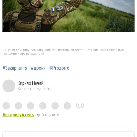
Якщо ви помітили помилку, виділіть необхідний текст і натисніть Ctrl + Enter, щоб
повідомити про це редакцію
#Закарпаття
#дрони
#Prozorro
Кирило Нечай
Контент-редактор
0,0
Авторизуйтесь
, щоб оцінити