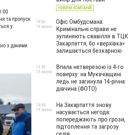
НОВИНИ КОМПАНІЙ
1:00
ня та пропуск
Офіс Омбудсмана:
18:06
ться у
19 липня
Кримінальні справи не
зупиняють свавілля в ТЦК
Закарпаття, бо «верхівка»
дно з даними
залишається безкарною
Впала нетверезою із 4-го
16:43
19 липня
поверху: на Мукачівщині
ледь не загинула 14-річна
дівчина (ФОТО)
На Закарпаття знову
14:44
19 липня
насувається негода:
попереджають про грози,
підтоплення та загрозу
селів