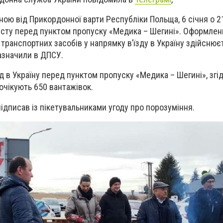
ною від Прикордонної варти Республіки Польща, 6 січня о 2
есту перед пунктом пропуску «Медика – Шегині». Оформлен
транспортних засобів у напрямку вʼїзду в Україну здійснює
азначили в ДПСУ.
зд в Україну перед пунктом пропуску «Медика – Шегині», згі
чікують 650 вантажівок.
ідписав із пікетувальниками угоду про порозуміння.