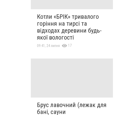
Котли «БРІК» тривалого
горіння на тирсі та
відходах деревини будь-
якої вологості
17
09:41, 24 липня
Брус лавочний (лежак для
бані, сауни