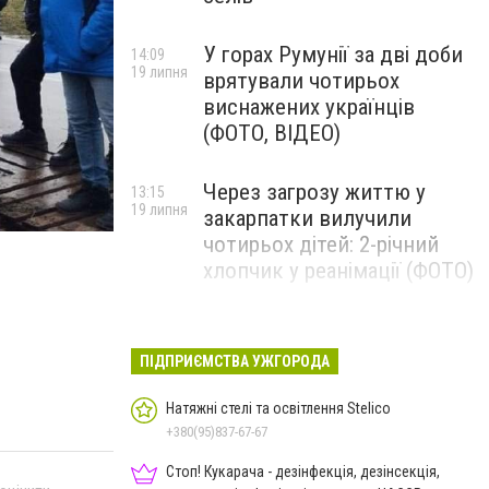
У горах Румунії за дві доби
14:09
19 липня
врятували чотирьох
виснажених українців
(ФОТО, ВІДЕО)
Через загрозу життю у
13:15
19 липня
закарпатки вилучили
чотирьох дітей: 2-річний
хлопчик у реанімації (ФОТО)
Ужгород прощатиметься із
12:31
19 липня
полеглим захисником
ПІДПРИЄМСТВА УЖГОРОДА
Артемом Ромчаком
Натяжні стелі та освітлення Stelico
+380(95)837-67-67
Стоп! Кукарача - дезінфекція, дезінсекція,