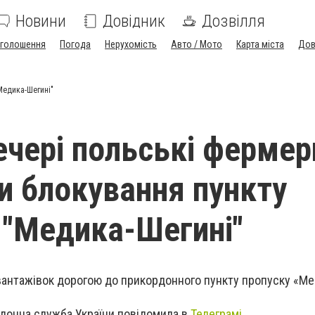
Новини
Довідник
Дозвілля
голошення
Погода
Нерухомість
Авто / Мото
Карта міста
Дов
Медика-Шегині"
ечері польські фермер
и блокування пункту
 "Медика-Шегині"
вантажівок дорогою до прикордонного пункту пропуску «Ме
донна служба України повідомила в
Телеграмі
,