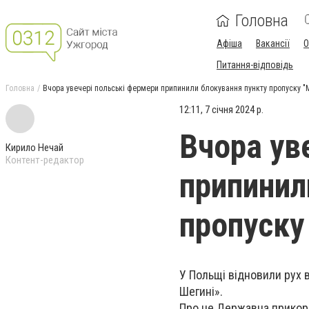
Головна
Афіша
Вакансії
О
Питання-відповідь
Головна
Вчора увечері польські фермери припинили блокування пункту пропуску "
12:11, 7 січня 2024 р.
Вчора ув
Кирило Нечай
Контент-редактор
припинил
пропуску
У Польщі відновили рух 
Шегині».
Про це Державна прикор