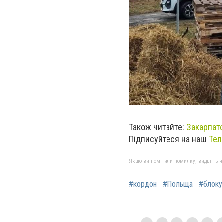
Також читайте:
Закарпат
Підписуйтеся на наш
Тел
Якщо ви помітили помилку, виділіть нео
#кордон
#Польща
#блоку