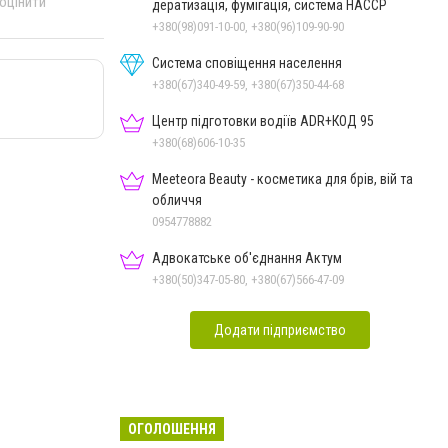
 оцінити
дератизація, фумігація, система HACCP
+380(98)091-10-00, +380(96)109-90-90
Система сповіщення населення
+380(67)340-49-59, +380(67)350-44-68
Центр підготовки водіїв ADR+КОД 95
+380(68)606-10-35
Meeteora Beauty - косметика для брів, вій та
обличчя
0954778882
Адвокатське об'єднання Актум
+380(50)347-05-80, +380(67)566-47-09
Додати підприємство
ОГОЛОШЕННЯ