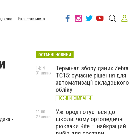
ідкова
Експерти міста
ОСТАННІ НОВИНИ
и
Термінал збору даних Zebra
14:19
31 липня
TC15: сучасне рішення для
автоматизації складського
обліку
НОВИНИ КОМПАНІЙ
Ужгород готується до
11:00
27 липня
школи: чому ортопедичні
дика -
рюкзаки Kite – найкращий
вибір для постави