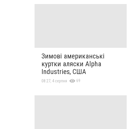
Зимові американські
куртки аляски Alpha
Industries, США
69
08:27, 4 серпня