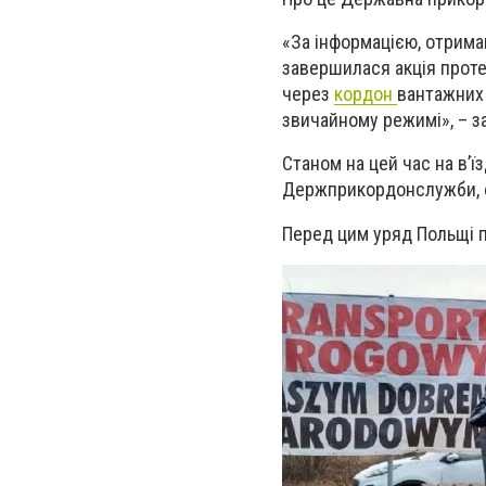
«За інформацією, отрима
завершилася акція прот
через
кордон
вантажних 
звичайному режимі», – з
Станом на цей час на вʼї
Держприкордонслужби, о
Перед цим уряд Польщі п