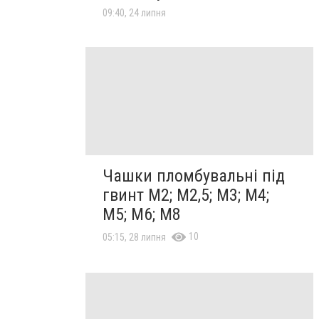
09:40, 24 липня
Чашки пломбувальні під
гвинт М2; М2,5; М3; М4;
М5; М6; М8
10
05:15, 28 липня