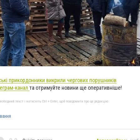
ські прикордонники викрили чергових порушників
еграм-канал
та отримуйте новини ще оперативніше!
бхідний текст і натисніть Ctrl + Enter, щоб повідомити про це редакцію
вання