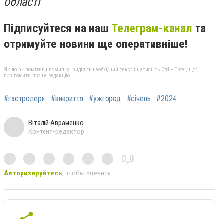
області
Підписуйтеся на наш
Телеграм-канал
та
отримуйте новини ще оперативніше!
Якщо ви помітили помилку, виділіть необхідний текст і натисніть Ctrl + Enter, щоб
повідомити про це редакцію
#гастролери
#викриття
#ужгород
#січень
#2024
Віталій Авраменко
Контент-редактор
0,0
Авторизируйтесь
, чтобы оценить