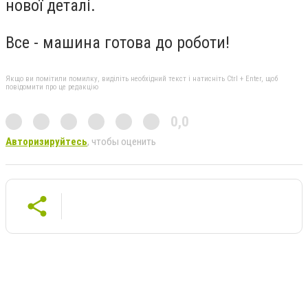
нової деталі.
Все - машина готова до роботи!
Якщо ви помітили помилку, виділіть необхідний текст і натисніть Ctrl + Enter, щоб
повідомити про це редакцію
0,0
Авторизируйтесь
, чтобы оценить