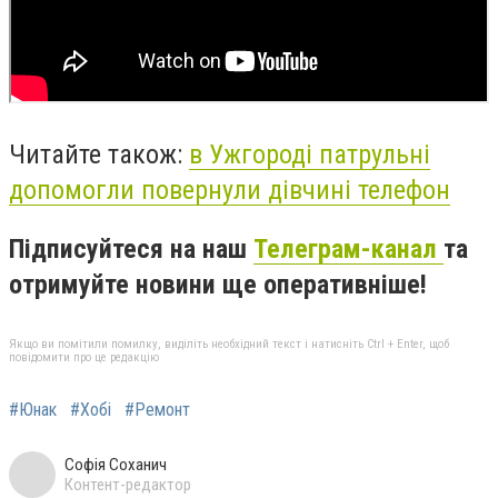
Читайте також:
в Ужгороді патрульні
допомогли повернули дівчині телефон
Підписуйтеся на наш
Телеграм-канал
та
отримуйте новини ще оперативніше!
Якщо ви помітили помилку, виділіть необхідний текст і натисніть Ctrl + Enter, щоб
повідомити про це редакцію
#Юнак
#Хобі
#Ремонт
Софія Соханич
Контент-редактор