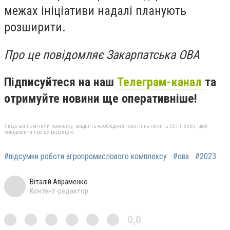
межах ініціативи надалі планують
розширити.
Про це повідомляє Закарпатська ОВА
Підписуйтеся на наш
Телеграм-канал
та
отримуйте новини ще оперативніше!
Якщо ви помітили помилку, виділіть необхідний текст і натисніть Ctrl + Enter, щоб
повідомити про це редакцію
#підсумки роботи агропромислового комплексу
#ова
#2023
Віталій Авраменко
Контент-редактор
0,0