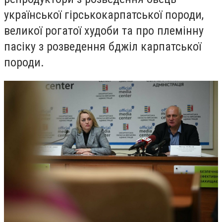
української гірськокарпатської породи,
великої рогатої худоби та про племінну
пасіку з розведення бджіл карпатської
породи.