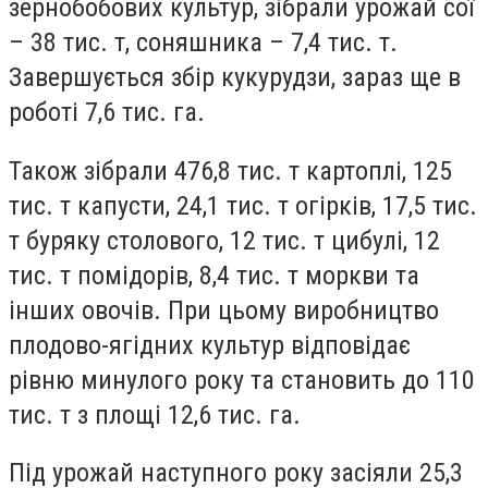
зернобобових культур, зібрали урожай сої
– 38 тис. т, соняшника – 7,4 тис. т.
Завершується збір кукурудзи, зараз ще в
роботі 7,6 тис. га.
Також зібрали 476,8 тис. т картоплі, 125
тис. т капусти, 24,1 тис. т огірків, 17,5 тис.
т буряку столового, 12 тис. т цибулі, 12
тис. т помідорів, 8,4 тис. т моркви та
інших овочів. При цьому виробництво
плодово-ягідних культур відповідає
рівню минулого року та становить до 110
тис. т з площі 12,6 тис. га.
Під урожай наступного року засіяли 25,3