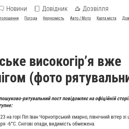
Новини
Довідник
Дозвілля
голошення
Погода
Нерухомість
Авто / Мото
Карта міста
Дов
ське високогір’я вже
нігом (фото рятувальни
пошуково-рятувальний пост повідомляє на офіційній сторі
тупне:
23 на горі Піп Іван Чорногірський хмарно, північний вітер зі
тря -6°С. Снігові опади, видимість обмежена.