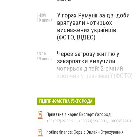
У горах Румунії за дві доби
14:09
19 липня
врятували чотирьох
виснажених українців
(ФОТО, ВІДЕО)
Через загрозу життю у
13:15
19 липня
закарпатки вилучили
чотирьох дітей: 2-річний
хлопчик у реанімації (ФОТО)
Ужгород прощатиметься із
12:31
19 липня
полеглим захисником
ПІДПРИЄМСТВА УЖГОРОДА
Артемом Ромчаком
Приватна лікарня Експерт Ужгород
+38 (097) 22 33 911, +380(73)223-39-11, +380(66)223-39-11
hotline.finance: Сервіс Онлайн Страхування