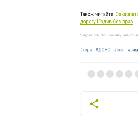
Також читайте:
Закарпат
дорогу і їздив без прав
Якщо ви помітили помилку, виділіть нео
#гори
#ДСНС
#сніг
#зим