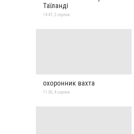
Таїланді
14:47, 2 серпня
охоронник вахта
11:30, 4 серпня