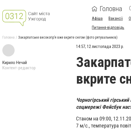
Головна
Афіша
Вакансії
О
Питання-відповідь
Головна
Закарпатське високогір’я вже вкрите снігом (фото рятувальників)
14:57, 12 листопада 2023 р.
Закарпат
Кирило Нечай
Контент-редактор
вкрите с
Чорногірський гірський 
соцмережі Фейсбук нас
Станом на 09:00, 12.11.20
7 м/с., температура пові