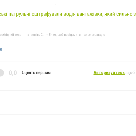
ські патрульні оштрафували водія вантажівки, який сильно
бхідний текст і натисніть Ctrl + Enter, щоб повідомити про це редакцію
а
0,0
Оцініть першим
Авторизуйтесь
, щоб