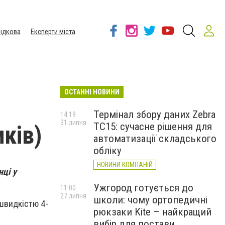
ідкова
Експерти міста
ОСТАННІ НОВИНИ
Термінал збору даних Zebra
14:19
31 липня
TC15: сучасне рішення для
ків)
автоматизації складського
обліку
НОВИНИ КОМПАНІЙ
нці у
Ужгород готується до
11:00
27 липня
школи: чому ортопедичні
 швидкістю 4-
рюкзаки Kite – найкращий
вибір для постави