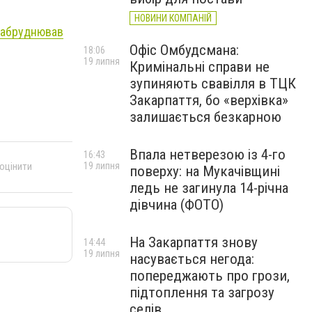
НОВИНИ КОМПАНІЙ
 забруднював
Офіс Омбудсмана:
18:06
19 липня
Кримінальні справи не
зупиняють свавілля в ТЦК
Закарпаття, бо «верхівка»
залишається безкарною
Впала нетверезою із 4-го
16:43
19 липня
 оцінити
поверху: на Мукачівщині
ледь не загинула 14-річна
дівчина (ФОТО)
На Закарпаття знову
14:44
19 липня
насувається негода:
попереджають про грози,
підтоплення та загрозу
селів