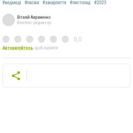
#ведмеді
#пасіка
#закарпаття
#листопад
#2023
Віталій Авраменко
Контент-редактор
0,0
Авторизуйтесь
, щоб оцінити