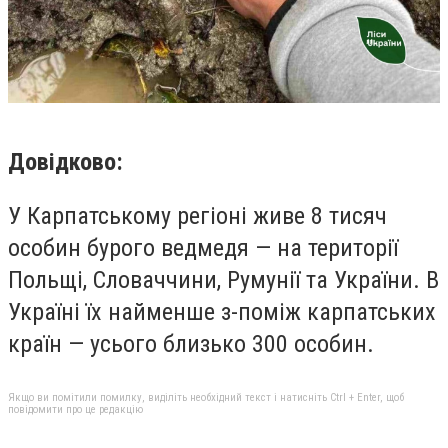
Довідково:
У Карпатському регіоні живе 8 тисяч
особин бурого ведмедя — на території
Польщі, Словаччини, Румунії та України. В
Україні їх найменше з-поміж карпатських
країн — усього близько 300 особин.
Якщо ви помітили помилку, виділіть необхідний текст і натисніть Ctrl + Enter, щоб
повідомити про це редакцію