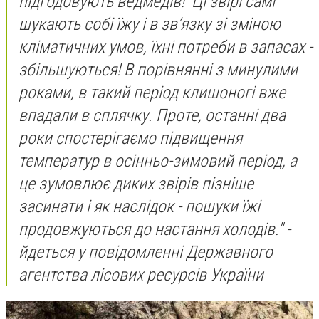
підгодовують ведмедів! Ці звірі самі
шукають собі їжу і в звʼязку зі зміною
кліматичних умов, їхні потреби в запасах -
збільшуються! В порівнянні з минулими
роками, в такий період клишоногі вже
впадали в сплячку. Проте, останні два
роки спостерігаємо підвищення
температур в осінньо-зимовий період, а
це зумовлює диких звірів пізніше
засинати і як наслідок - пошуки їжі
продовжуються до настання холодів." -
йдеться у повідомленні Державного
агентства лісових ресурсів України