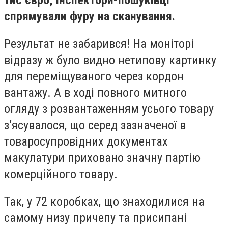
тис євро, інспектори-пошуківці
спрямували фуру на сканування.
Результат не забарився! На моніторі
відразу ж було видно нетипову картинку
для переміщуваного через кордон
вантажу. А в ході повного митного
огляду з розвантаженням усього товару
з’ясувалося, що серед зазначеної в
товаросупровідних документах
макулатури приховано значну партію
комерційного товару.
Так, у 72 коробках, що знаходилися на
самому низу причепу та присипані