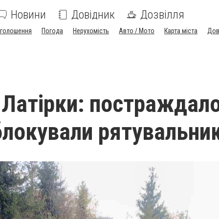
Новини
Довідник
Дозвілля
голошення
Погода
Нерухомість
Авто / Мото
Карта міста
Дов
 Латірки: постраждал
блокували рятувальни