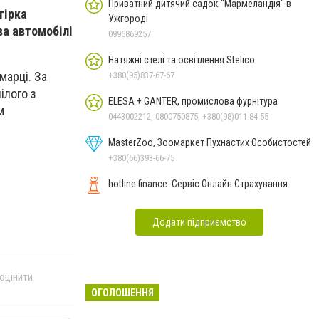
Приватний дитячий садок "Мармеландія" в
тірка
Ужгороді
ва автомобілі
0996869257
Натяжні стелі та освітлення Stelico
марці. За
+380(95)837-67-67
ілого з
ELESA + GANTER, промислова фурнітура
м
0443002212, 0800750875, +380(98)011-84-55
MasterZoo, Зоомаркет Пухнастих Особистостей
+380(66)393-66-75
hotline.finance: Сервіс Онлайн Страхування
Додати підприємство
 оцінити
ОГОЛОШЕННЯ