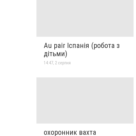
Au pair Іспанія (робота з
дітьми)
14:47, 2 серпня
охоронник вахта