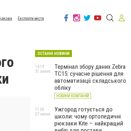
ідкова
Експерти міста
ОСТАННІ НОВИНИ
ого
Термінал збору даних Zebra
14:19
31 липня
TC15: сучасне рішення для
ки
автоматизації складського
обліку
НОВИНИ КОМПАНІЙ
Ужгород готується до
11:00
27 липня
школи: чому ортопедичні
рюкзаки Kite – найкращий
вибір для постави