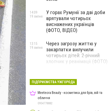
У горах Румунії за дві доби
14:09
19 липня
врятували чотирьох
виснажених українців
(ФОТО, ВІДЕО)
Через загрозу життю у
13:15
19 липня
закарпатки вилучили
чотирьох дітей: 2-річний
хлопчик у реанімації (ФОТО)
Ужгород прощатиметься із
12:31
19 липня
полеглим захисником
ПІДПРИЄМСТВА УЖГОРОДА
Артемом Ромчаком
Meeteora Beauty - косметика для брів, вій та
обличчя
0954778882