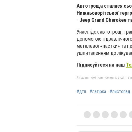
Автотроща сталася сьог
Нижньоворітської тергр
- Jeep Grand Cherokee т
Унаслідок автотрощі тра
допомогою гідравлічного
металевої «пастки» та 
ушпиталенням до лікува
Підписуйтеся на наш
Те
Якщо ви помітили помилку, виділіть нео
#дтп
#латірка
#листопад