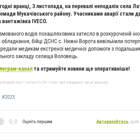
одні вранці, 3 листопада, на перевалі неподалік села Ла
омади Мукачівського району. Учасниками аварії стали д
а вантажівка IVECO.
вмованого водія позашляховика затисло в розкуроченій іно
 обладнання, бійці ДСНС с. Нижні Ворота вивільнили потерп
передали медикам екстреної медичної допомоги з подальши
льного закладу селища Воловець.
леграм-канал
та отримуйте новини ще оперативніше!
бхідний текст і натисніть Ctrl + Enter, щоб повідомити про це редакцію
#2023
0,0
Оцініть першим
Авторизуйтесь
, щоб