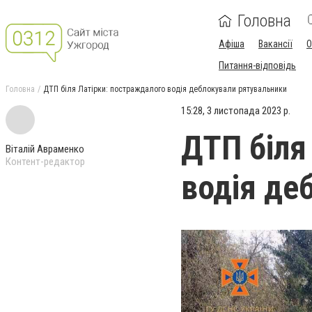
Головна
Афіша
Вакансії
О
Питання-відповідь
Головна
ДТП біля Латірки: постраждалого водія деблокували рятувальники
15:28, 3 листопада 2023 р.
ДТП біля
Віталій Авраменко
Контент-редактор
водія де