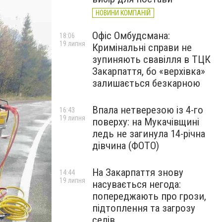
НОВИНИ КОМПАНІЙ
Офіс Омбудсмана:
18:06
19 липня
Кримінальні справи не
зупиняють свавілля в ТЦК
Закарпаття, бо «верхівка»
залишається безкарною
Впала нетверезою із 4-го
16:43
19 липня
поверху: на Мукачівщині
ледь не загинула 14-річна
дівчина (ФОТО)
На Закарпаття знову
14:44
19 липня
насувається негода:
попереджають про грози,
підтоплення та загрозу
селів